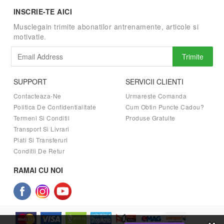
INSCRIE-TE AICI
Musclegain trimite abonatilor antrenamente, articole si
motivatie.
Trimite
SUPPORT
SERVICII CLIENTI
Contacteaza-Ne
Urmareste Comanda
Politica De Confidentialitate
Cum Obtin Puncte Cadou?
Termeni Si Conditii
Produse Gratuite
Transport Si Livrari
Plati Si Transferuri
Conditii De Retur
RAMAI CU NOI