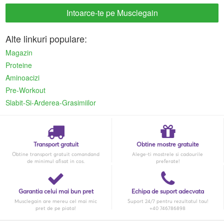
Intoarce-te pe Musclegain
Alte linkuri populare:
Magazin
Proteine
Aminoacizi
Pre-Workout
Slabit-Si-Arderea-Grasimiilor
Transport gratuit
Obtine mostre gratuite
Obtine transport gratuit comandand
Alege-ti mostrele si cadourile
de minimul afisat in cos.
preferate!
Garantia celui mai bun pret
Echipa de suport adecvata
Musclegain are mereu cel mai mic
Suport 24/7 pentru rezultatul tau!
pret de pe piata!
+40 746786898