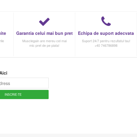
ite
Garantia celui mai bun pret
Echipa de suport adecvata
ile
Musclegain are mereu cel mai
Suport 24/7 pentru rezultatul tau!
mic pret de pe piata!
+40 746786898
Aici
INSCRIE-TE