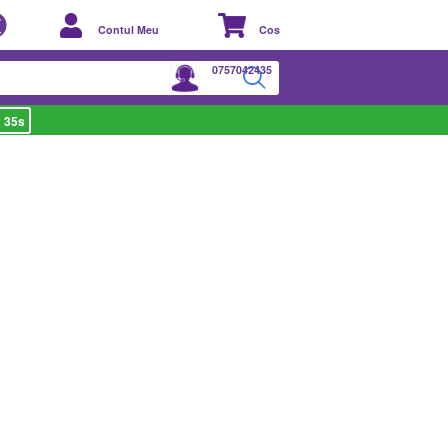
Contul Meu
Cos
0757042435
 35s