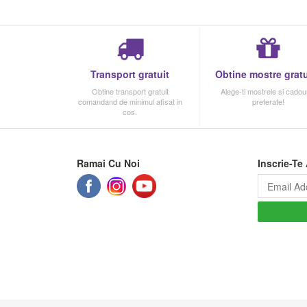
Transport gratuit
Obtine mostre gratu
Obtine transport gratuit
Alege-ti mostrele si cadour
comandand de minimul afisat in
preferate!
cos.
Ramai Cu Noi
Inscrie-Te 