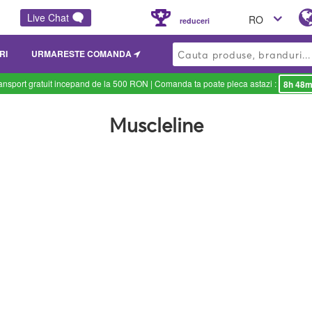
Live Chat
RO
reduceri
RI
URMARESTE COMANDA
ansport gratuit incepand de la 500 RON
| Comanda ta poate pleca astazi :
8h 48m
Muscleline