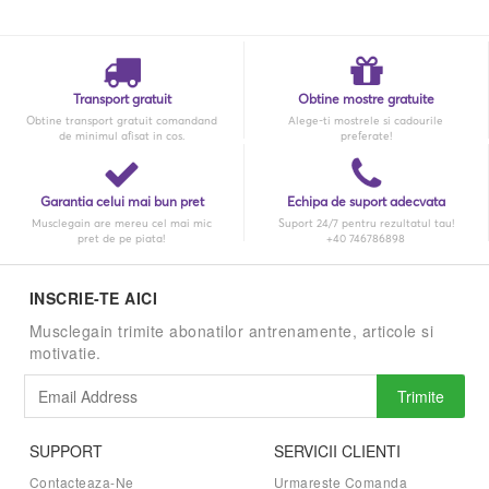
Transport gratuit
Obtine mostre gratuite
Obtine transport gratuit comandand
Alege-ti mostrele si cadourile
de minimul afisat in cos.
preferate!
Garantia celui mai bun pret
Echipa de suport adecvata
Musclegain are mereu cel mai mic
Suport 24/7 pentru rezultatul tau!
pret de pe piata!
+40 746786898
INSCRIE-TE AICI
Musclegain trimite abonatilor antrenamente, articole si
motivatie.
Trimite
SUPPORT
SERVICII CLIENTI
Contacteaza-Ne
Urmareste Comanda