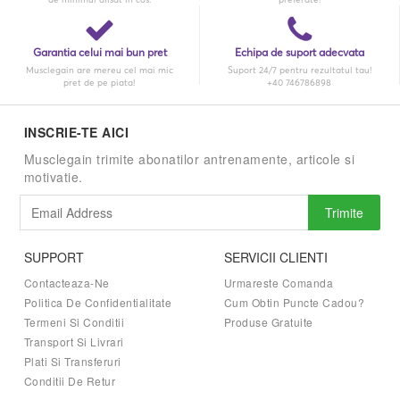
Garantia celui mai bun pret
Echipa de suport adecvata
Musclegain are mereu cel mai mic
Suport 24/7 pentru rezultatul tau!
pret de pe piata!
+40 746786898
INSCRIE-TE AICI
Musclegain trimite abonatilor antrenamente, articole si
motivatie.
Trimite
SUPPORT
SERVICII CLIENTI
Contacteaza-Ne
Urmareste Comanda
Politica De Confidentialitate
Cum Obtin Puncte Cadou?
Termeni Si Conditii
Produse Gratuite
Transport Si Livrari
Plati Si Transferuri
Conditii De Retur