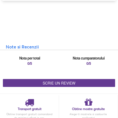
Note si Recenzii
Nota per total
Nota cumparatorului
0/5
0/5
SCRIE UN REVIEW
Transport gratuit
Obtine mostre gratuite
Obtine transport gratuit comandand
Alege-ti mostrele si cadourile
de minimul afisat in cos.
preferate!