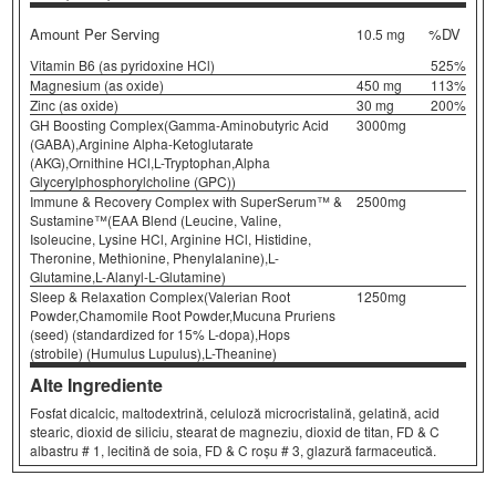
Amount Per Serving
%DV
10.5 mg
Vitamin B6 (as pyridoxine HCl)
525%
Magnesium (as oxide)
450 mg
113%
Zinc (as oxide)
30 mg
200%
GH Boosting Complex(Gamma-Aminobutyric Acid
3000mg
(GABA),Arginine Alpha-Ketoglutarate
(AKG),Ornithine HCl,L-Tryptophan,Alpha
Glycerylphosphorylcholine (GPC))
Immune & Recovery Complex with SuperSerum™ &
2500mg
Sustamine™(EAA Blend (Leucine, Valine,
Isoleucine, Lysine HCl, Arginine HCl, Histidine,
Theronine, Methionine, Phenylalanine),L-
Glutamine,L-Alanyl-L-Glutamine)
Sleep & Relaxation Complex(Valerian Root
1250mg
Powder,Chamomile Root Powder,Mucuna Pruriens
(seed) (standardized for 15% L-dopa),Hops
(strobile) (Humulus Lupulus),L-Theanine)
Alte Ingrediente
Fosfat dicalcic, maltodextrină, celuloză microcristalină, gelatină, acid
stearic, dioxid de siliciu, stearat de magneziu, dioxid de titan, FD & C
albastru # 1, lecitină de soia, FD & C roșu # 3, glazură farmaceutică.