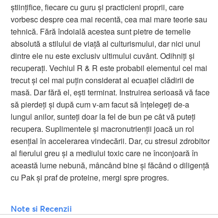
științifice, fiecare cu guru și practicieni proprii, care
vorbesc despre cea mai recentă, cea mai mare teorie sau
tehnică. Fără îndoială acestea sunt pietre de temelie
absolută a stilului de viață al culturismului, dar nici unul
dintre ele nu este exclusiv ultimului cuvânt. Odihniți și
recuperați. Vechiul R & R este probabil elementul cel mai
trecut și cel mai puțin considerat al ecuației clădirii de
masă. Dar fără el, ești terminat. Instruirea serioasă vă face
să pierdeți și după cum v-am facut să înțelegeți de-a
lungul anilor, sunteți doar la fel de bun pe cât vă puteți
recupera. Suplimentele și macronutrienții joacă un rol
esențial în accelerarea vindecării. Dar, cu stresul zdrobitor
al fierului greu și a mediului toxic care ne înconjoară în
această lume nebună, mâncând bine și făcând o diligență
cu Pak și praf de proteine, mergi spre progres.
Note si Recenzii