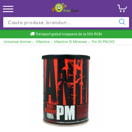
Transport gratuit incepand de la 500 RON
Universal-Animal
Vitamine
Vitamine Si Minerale
Pm 30 PACKS
>
>
>