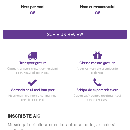
Nota per total
Nota cumparatorului
0/5
0/5
SCRIE UN REVIEW
Transport gratuit
Obtine mostre gratuite
Obtine transport gratuit comandand
Alege-ti mostrele si cadourile
de minimul afisat in cos.
preferate!
Garantia celui mai bun pret
Echipa de suport adecvata
Musclegain are mereu cel mai mic
Suport 24/7 pentru rezultatul tau!
pret de pe piata!
+40 746786898
INSCRIE-TE AICI
Musclegain trimite abonatilor antrenamente, articole si