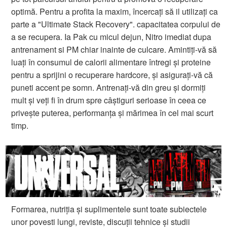
optimă. Pentru a profita la maxim, încercați să il utilizați ca
parte a "Ultimate Stack Recovery". capacitatea corpului de
a se recupera. Ia Pak cu micul dejun, Nitro imediat dupa
antrenament si PM chiar inainte de culcare. Amintiți-vă să
luați în consumul de calorii alimentare întregi și proteine
pentru a sprijini o recuperare hardcore, și asigurați-vă că
puneti accent pe somn. Antrenați-vă din greu și dormiți
mult și veți fi în drum spre câștiguri serioase în ceea ce
privește puterea, performanța și mărimea în cel mai scurt
timp.
Formarea, nutriția și suplimentele sunt toate subiectele
unor povesti lungi, reviste, discuții tehnice și studii