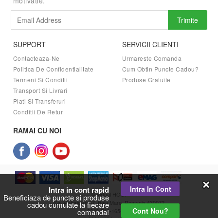
motivatie.
Trimite
SUPPORT
SERVICII CLIENTI
Contacteaza-Ne
Urmareste Comanda
Politica De Confidentialitate
Cum Obtin Puncte Cadou?
Termeni Si Conditii
Produse Gratuite
Transport Si Livrari
Plati Si Transferuri
Conditii De Retur
RAMAI CU NOI
Intra In Cont
Intra in cont rapid
© Virtual HOST
Beneficiaza de puncte si produse
Str. Victoriei nr.47, Baia Mare, Romania 430072
cadou cumulate la fiecare
Cont Nou?
0040-746-165-366
comanda!