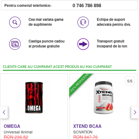
0 746 786 898
Pentru comenzi telefonice:
Cea mai variata gama
Echipa de suport
de suplimente
adecvata pentru dvs.
Castiga puncte cadou
Transport gratuit
si produse gratuite
incepand de la ron
CLIENTII CARE AU CUMPARAT ACEST PRODUS AU MAI CUMPARAT
-25% REDUCERE
5/5
OMEGA
XTEND BCAA
Universal Animal
SCIVATION
RON 236.52
RON 347.76