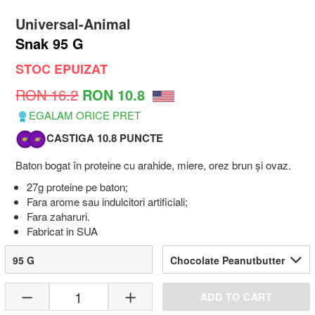
Universal-Animal
Snak 95 G
STOC EPUIZAT
RON 16.2
RON 10.8
EGALAM ORICE PRET
CASTIGA 10.8 PUNCTE
Baton bogat în proteine cu arahide, miere, orez brun și ovaz.
27g proteine pe baton;
Fara arome sau indulcitori artificiali;
Fara zaharuri.
Fabricat in SUA
95 G
Chocolate Peanutbutter
1
ADD TO CART