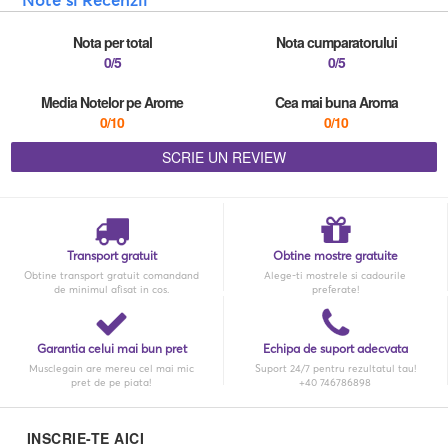
Nota per total
Nota cumparatorului
0/5
0/5
Media Notelor pe Arome
Cea mai buna Aroma
0/10
0/10
SCRIE UN REVIEW
Transport gratuit
Obtine mostre gratuite
Obtine transport gratuit comandand
Alege-ti mostrele si cadourile
de minimul afisat in cos.
preferate!
Garantia celui mai bun pret
Echipa de suport adecvata
Musclegain are mereu cel mai mic
Suport 24/7 pentru rezultatul tau!
pret de pe piata!
+40 746786898
INSCRIE-TE AICI