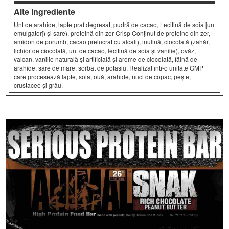
Alte Ingrediente
Unt de arahide, lapte praf degresat, pudră de cacao, Lecitină de soia [un
emulgator]) și sare), proteină din zer Crisp Conținut de proteine din zer,
amidon de porumb, cacao prelucrat cu alcali), inulină, ciocolată (zahăr,
lichior de ciocolată, unt de cacao, lecitină de soia și vanilie), ovăz,
valcan, vanilie naturală și artificială și arome de ciocolată, făină de
arahide, sare de mare, sorbat de potasiu. Realizat într-o unitate GMP
care procesează lapte, soia, ouă, arahide, nuci de copac, pește,
crustacee și grâu.