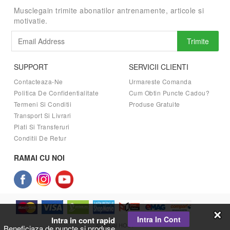
Musclegain trimite abonatilor antrenamente, articole si
motivatie.
Trimite
SUPPORT
SERVICII CLIENTI
Contacteaza-Ne
Urmareste Comanda
Politica De Confidentialitate
Cum Obtin Puncte Cadou?
Termeni Si Conditii
Produse Gratuite
Transport Si Livrari
Plati Si Transferuri
Conditii De Retur
RAMAI CU NOI
Intra In Cont
Intra in cont rapid
© Virtual HOST
Beneficiaza de puncte si produse