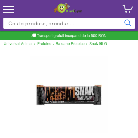
Transport gratuit incepand de la 500 RON
Universal-Animal
Proteine
Batoane Proteice
Snak 95 G
>
>
>