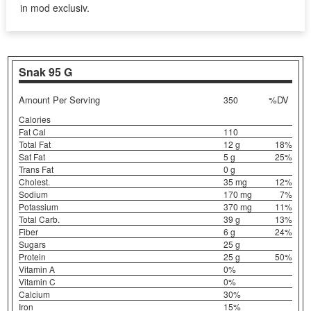
in mod exclusiv.
Snak
95 G
Amount Per Serving
%DV
350
Calories
Fat Cal
110
Total Fat
12 g
18%
Sat Fat
5 g
25%
Trans Fat
0 g
Cholest.
35 mg
12%
Sodium
170 mg
7%
Potassium
370 mg
11%
Total Carb.
39 g
13%
Fiber
6 g
24%
Sugars
25 g
Protein
25 g
50%
Vitamin A
0%
Vitamin C
0%
Calcium
30%
Iron
15%