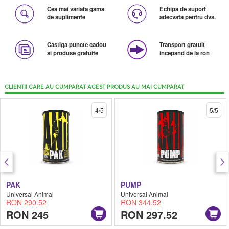
Cea mai variata gama
Echipa de suport
de suplimente
adecvata pentru dvs.
Castiga puncte cadou
Transport gratuit
si produse gratuite
incepand de la ron
CLIENTII CARE AU CUMPARAT ACEST PRODUS AU MAI CUMPARAT
4/5
5/5
PAK
PUMP
Universal Animal
Universal Animal
RON 290.52
RON 344.52
RON 245
RON 297.52