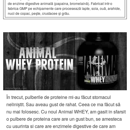
de enzime digestive animală (papaina, bromelaină). Fabricat într-o
fabrica GMP pe echipamente care procesează lapte, soia, ouă, arahide,
nuci de copac, pește, crustacee și grâu.
În trecut, pulberile de proteine mi-au făcut stomacul
neliniștit. Sau aveau gust de rahat. Ceea ce ma făcut să
nu mai folosesc. Cu noul Animal WHEY, am gasit in sfarsit
o pulbere de proteina care are un gust bun, se amesteca
cu usurinta si care are enzimele digestive de care am