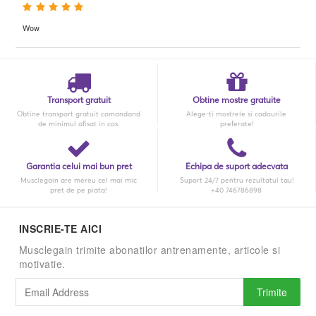
Wow
Transport gratuit
Obtine mostre gratuite
Obtine transport gratuit comandand
Alege-ti mostrele si cadourile
de minimul afisat in cos.
preferate!
Garantia celui mai bun pret
Echipa de suport adecvata
Musclegain are mereu cel mai mic
Suport 24/7 pentru rezultatul tau!
pret de pe piata!
+40 746786898
INSCRIE-TE AICI
Musclegain trimite abonatilor antrenamente, articole si
motivatie.
Trimite