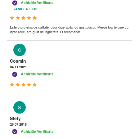
Achizitie Verificata
VANILLA 10/10
Este o proteina de calitate, usor digerabila, cu gust placut. Merge foarte bine cu
lapte rece, are gust de inghetata. O recomand!
C
Cosmin
04 11 2021
Achizitie Verificata
S
Stefy
26 07 2018
Achizitie Verificata