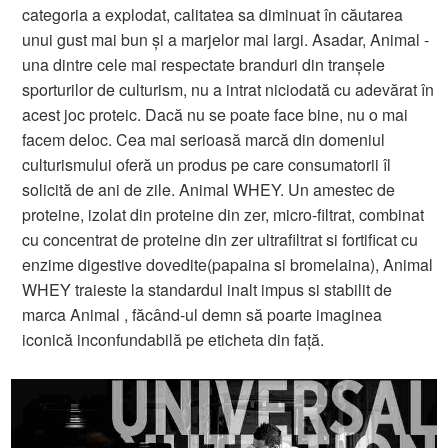
categoria a explodat, calitatea sa diminuat în căutarea
unui gust mai bun și a marjelor mai largi. Asadar, Animal -
una dintre cele mai respectate branduri din tranșele
sporturilor de culturism, nu a intrat niciodată cu adevărat în
acest joc proteic. Dacă nu se poate face bine, nu o mai
facem deloc. Cea mai serioasă marcă din domeniul
culturismului oferă un produs pe care consumatorii îl
solicită de ani de zile. Animal WHEY. Un amestec de
proteine, izolat din proteine ​​din zer, micro-filtrat, combinat
cu concentrat de proteine ​​din zer ultrafiltrat si fortificat cu
enzime digestive dovedite(papaina si bromelaina), Animal
WHEY traieste la standardul inalt impus si stabilit de
marca Animal , făcând-ul demn să poarte imaginea
iconică inconfundabilă pe eticheta din față.