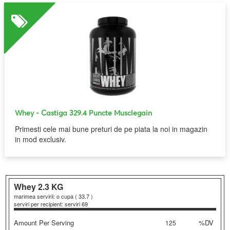
Whey
- Castiga 110.16 Puncte Musclegain
Primesti cele mai bune preturi de pe piata la noi in magazin
in mod exclusiv.
Whey
2.3 KG
marimea servirii: o cupa ( 33.7 )
serviri per recipient: serviri 69
Amount Per Serving
%DV
125