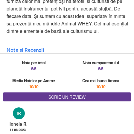
furniza celor mai pretențioși halterofili și culturisti de pe
planetă instrumentul potrivit pentru această slujbă. De
fiecare data. Și suntem cu acest ideal superlativ în minte
sa prezentăm cu mândrie Animal WHEY. Cel mai esențial
dintre elementele de bază ale culturismului.
Note si Recenzii
Nota per total
Nota cumparatorului
5/5
5/5
Media Notelor pe Arome
Cea mai buna Aroma
10/10
10/10
SCRIE UN REVIEW
IR
Ionela R.
11 08 2023