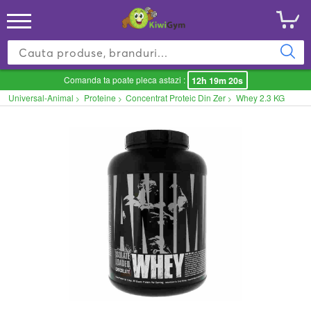
Comanda ta poate pleca astazi :
12h 19m 20s
Universal-Animal
Proteine
Concentrat Proteic Din Zer
Whey 2.3 KG
>
>
>