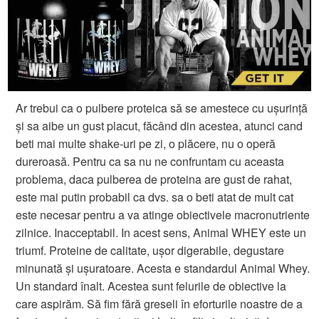
Ar trebui ca o pulbere proteica să se amestece cu ușurință
și sa aibe un gust placut, făcând din acestea, atunci cand
beti mai multe shake-uri pe zi, o plăcere, nu o operă
dureroasă. Pentru ca sa nu ne confruntam cu aceasta
problema, daca pulberea de proteina ​​are gust de rahat,
este mai putin probabil ca dvs. sa o beti atat de mult cat
este necesar pentru a va atinge obiectivele macronutriente
zilnice. Inacceptabil. In acest sens, Animal WHEY este un
triumf. Proteine de calitate, ușor digerabile, degustare
minunată și ușuratoare. Acesta e standardul Animal Whey.
Un standard înalt. Acestea sunt felurile de obiective la
care aspirăm. Să fim fără greseli în eforturile noastre de a