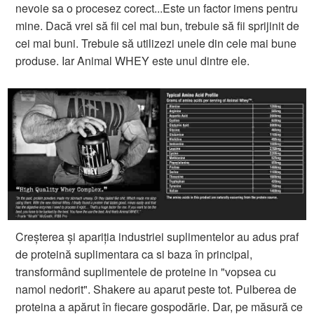
nevoie sa o procesez corect...Este un factor imens pentru
mine. Dacă vrei să fii cel mai bun, trebuie să fii sprijinit de
cei mai buni. Trebuie să utilizezi unele din cele mai bune
produse. Iar Animal WHEY este unul dintre ele.
Creșterea și apariția industriei suplimentelor au adus praf
de proteină suplimentara ca si baza în principal,
transformând suplimentele de proteine ​​in "vopsea cu
namol nedorit". Shakere au aparut peste tot. Pulberea de
proteina ​​a apărut în fiecare gospodărie. Dar, pe măsură ce