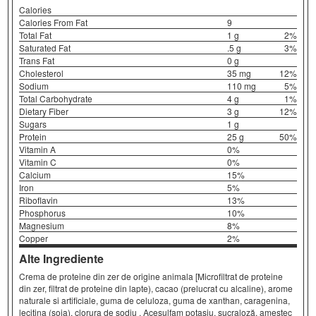
Calories
Calories From Fat
9
Total Fat
1 g
2%
Saturated Fat
.5 g
3%
Trans Fat
0 g
Cholesterol
35 mg
12%
Sodium
110 mg
5%
Total Carbohydrate
4 g
1%
Dietary Fiber
3 g
12%
Sugars
1 g
Protein
25 g
50%
Vitamin A
0%
Vitamin C
0%
Calcium
15%
Iron
5%
Riboflavin
13%
Phosphorus
10%
Magnesium
8%
Copper
2%
Alte Ingrediente
Crema de proteine din zer de origine animala [Microfiltrat de proteine
din zer, filtrat de proteine din lapte), cacao (prelucrat cu alcaline), arome
naturale si artificiale, guma de celuloza, guma de xanthan, caragenina,
lecitina (soia), clorura de sodiu , Acesulfam potasiu, sucraloză, amestec