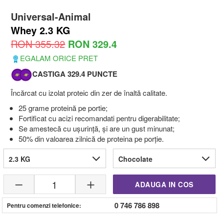
Universal-Animal
Whey 2.3 KG
RON 355.32
RON 329.4
EGALAM ORICE PRET
CASTIGA 329.4 PUNCTE
Încărcat cu izolat proteic din zer de înaltă calitate.
25 grame proteină pe portie;
Fortificat cu acizi recomandati pentru digerabilitate;
Se amestecă cu ușurință, și are un gust minunat;
50% din valoarea zilnică de proteina pe porție.
2.3 KG
Chocolate
1
ADAUGA IN COS
0 746 786 898
Pentru comenzi telefonice: