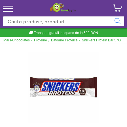
Transport gratuit incepand de la 500 RON
Mars-Chocolates
Proteine
Batoane Proteice
Snickers Protein Bar 57G
>
>
>