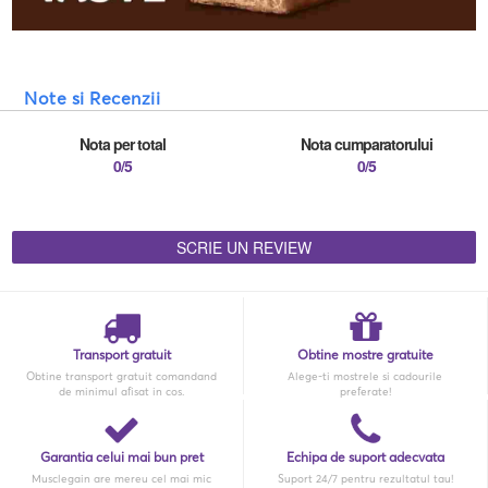
Note si Recenzii
Nota per total
Nota cumparatorului
0/5
0/5
SCRIE UN REVIEW
Transport gratuit
Obtine mostre gratuite
Obtine transport gratuit comandand
Alege-ti mostrele si cadourile
de minimul afisat in cos.
preferate!
Garantia celui mai bun pret
Echipa de suport adecvata
Musclegain are mereu cel mai mic
Suport 24/7 pentru rezultatul tau!