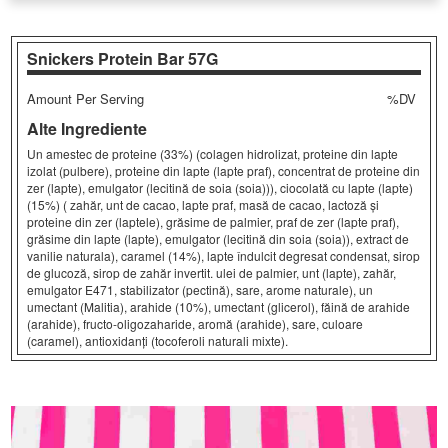
Snickers Protein Bar
57G
Amount Per Serving
%DV
Alte Ingrediente
Un amestec de proteine ​​(33%) (colagen hidrolizat, proteine ​​din lapte
izolat (pulbere), proteine ​​din lapte (lapte praf), concentrat de proteine ​​din
zer (lapte), emulgator (lecitină de soia (soia))), ciocolată cu lapte (lapte)
(15%) ( zahăr, unt de cacao, lapte praf, masă de cacao, lactoză și
proteine ​​din zer (laptele), grăsime de palmier, praf de zer (lapte praf),
grăsime din lapte (lapte), emulgator (lecitină din soia (soia)), extract de
vanilie naturala), caramel (14%), lapte îndulcit degresat condensat, sirop
de glucoză, sirop de zahăr invertit. ulei de palmier, unt (lapte), zahăr,
emulgator E471, stabilizator (pectină), sare, arome naturale), un
umectant (Malitia), arahide (10%), umectant (glicerol), făină de arahide
(arahide), fructo-oligozaharide, aromă (arahide), sare, culoare
(caramel), antioxidanți (tocoferoli naturali mixte).