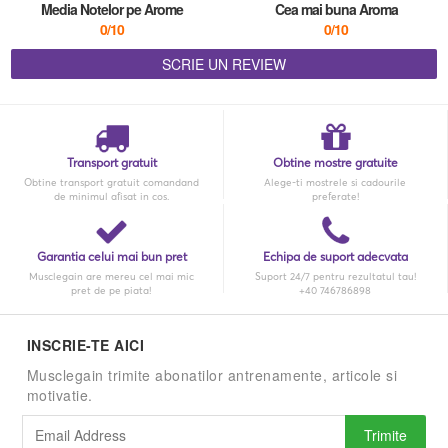
Media Notelor pe Arome
Cea mai buna Aroma
0/10
0/10
SCRIE UN REVIEW
Transport gratuit
Obtine mostre gratuite
Obtine transport gratuit comandand
Alege-ti mostrele si cadourile
de minimul afisat in cos.
preferate!
Garantia celui mai bun pret
Echipa de suport adecvata
Musclegain are mereu cel mai mic
Suport 24/7 pentru rezultatul tau!
pret de pe piata!
+40 746786898
INSCRIE-TE AICI
Musclegain trimite abonatilor antrenamente, articole si
motivatie.
Trimite