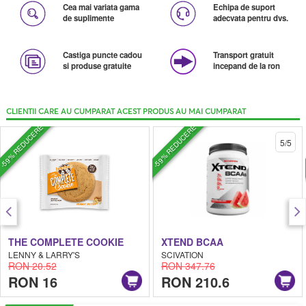
Cea mai variata gama
Echipa de suport
de suplimente
adecvata pentru dvs.
Castiga puncte cadou
Transport gratuit
si produse gratuite
incepand de la ron
CLIENTII CARE AU CUMPARAT ACEST PRODUS AU MAI CUMPARAT
-59% REDUCERE
-59% REDUCERE
5/5
THE COMPLETE COOKIE
XTEND BCAA
LENNY & LARRY'S
SCIVATION
RON 20.52
RON 347.76
RON 16
RON 210.6