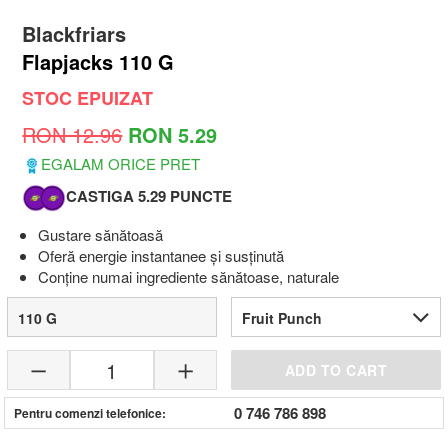
Blackfriars
Flapjacks 110 G
STOC EPUIZAT
RON 12.96
RON 5.29
EGALAM ORICE PRET
CASTIGA 5.29 PUNCTE
Gustare sănătoasă
Oferă energie instantanee și susținută
Conține numai ingrediente sănătoase, naturale
110 G
Fruit Punch
1
ADD TO CART
0 746 786 898
Pentru comenzi telefonice: