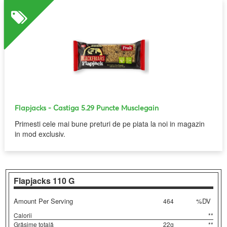
Flapjacks
- Castiga 5.29 Puncte Musclegain
Primesti cele mai bune preturi de pe piata la noi in magazin
in mod exclusiv.
Flapjacks
110 G
Amount Per Serving
%DV
464
Calorii
**
Grăsime totală
22g
**