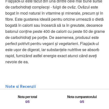
Flapjack-ul este făcut din una dintre cele mai bune surse
de carbohidrați complecși - fulgii de ovăz. Ovăzul este
bogat în mod natural în vitamine și minerale, precum și în
fibre. Este gustarea ideală pentru oricine urmează o dietă
bogată în calorii sau încearcă să ia în greutate, deoarece
batonul conține peste 400 de calorii cu peste 50 de grame
de carbohidrați pe porție. De asemenea, produsul este
perfect potrivit pentru vegani și vegetarieni. Flapjack-ul
este ușor de digerat, iar substanțele nutritive se absorb
rapid, furnizând astfel energie exact atunci când aveți
nevoie de ea.
Note si Recenzii
Nota per total
Nota cumparatorului
0/5
0/5