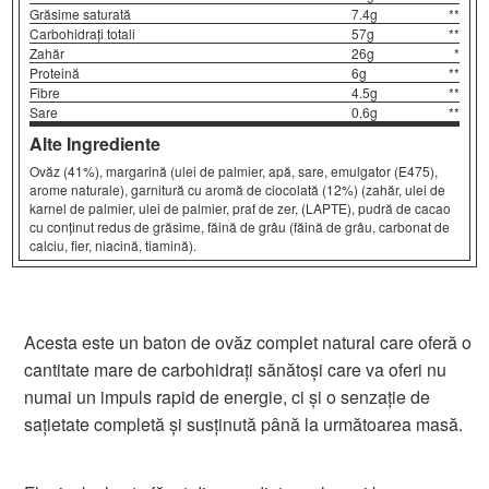
Grăsime saturată
7.4g
**
Carbohidrați totali
57g
**
Zahăr
26g
*
Proteină
6g
**
Fibre
4.5g
**
Sare
0.6g
**
Alte Ingrediente
Ovăz (41%), margarină (ulei de palmier, apă, sare, emulgator (E475),
arome naturale), garnitură cu aromă de ciocolată (12%) (zahăr, ulei de
karnel de palmier, ulei de palmier, praf de zer, (LAPTE), pudră de cacao
cu conținut redus de grăsime, făină de grâu (făină de grâu, carbonat de
calciu, fier, niacină, tiamină).
Acesta este un baton de ovăz complet natural care oferă o
cantitate mare de carbohidrați sănătoși care va oferi nu
numai un impuls rapid de energie, ci și o senzație de
sațietate completă și susținută până la următoarea masă.