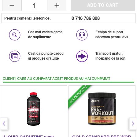
1
ADD TO CART
0 746 786 898
Pentru comenzi telefonice:
Cea mai variata gama
Echipa de suport
de suplimente
adecvata pentru dvs.
Castiga puncte cadou
Transport gratuit
si produse gratuite
incepand de la ron
CLIENTII CARE AU CUMPARAT ACEST PRODUS AU MAI CUMPARAT
-8% REDUCERE
LIQUID CARNITINE 3000
GOLD STANDARD PRE WORKOUT