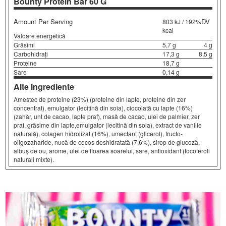
Bounty Protein Bar
60 G
Amount Per Serving
%DV
803 kJ / 192
kcal
Valoare energetică
Grăsimi
5,7 g
4 g
Carbohidrați
17,3 g
8,5 g
Proteine
18,7 g
Sare
0,14 g
Alte Ingrediente
Amestec de proteine (23%) (proteine din lapte, proteine din zer
concentrat), emulgator (lecitină din soia), ciocolată cu lapte (16%)
(zahăr, unt de cacao, lapte praf), masă de cacao, ulei de palmier, zer
praf, grăsime din lapte,emulgator (lecitină din soia), extract de vanilie
naturală), colagen hidrolizat (16%), umectant (glicerol), fructo-
oligozaharide, nucă de cocos deshidratată (7,6%), sirop de glucoză,
albuș de ou, arome, ulei de floarea soarelui, sare, antioxidant (tocoferoli
naturali mixte).