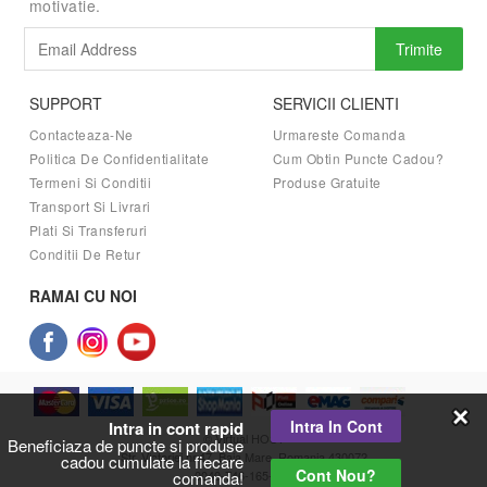
motivatie.
Trimite
SUPPORT
SERVICII CLIENTI
Contacteaza-Ne
Urmareste Comanda
Politica De Confidentialitate
Cum Obtin Puncte Cadou?
Termeni Si Conditii
Produse Gratuite
Transport Si Livrari
Plati Si Transferuri
Conditii De Retur
RAMAI CU NOI
Intra In Cont
Intra in cont rapid
© Virtual HOST
Beneficiaza de puncte si produse
Str. Victoriei nr.47, Baia Mare, Romania 430072
cadou cumulate la fiecare
Cont Nou?
comanda!
0040-746-165-366