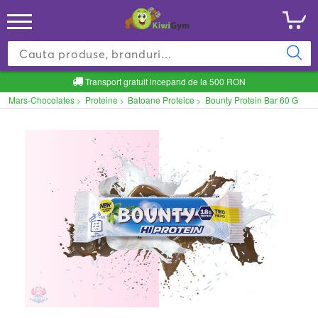
Transport gratuit incepand de la 500 RON
Mars-Chocolates
Proteine
Batoane Proteice
Bounty Protein Bar 60 G
>
>
>