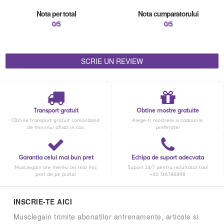
Nota per total
Nota cumparatorului
0/5
0/5
SCRIE UN REVIEW
Transport gratuit
Obtine mostre gratuite
Obtine transport gratuit comandand
Alege-ti mostrele si cadourile
de minimul afisat in cos.
preferate!
Garantia celui mai bun pret
Echipa de suport adecvata
Musclegain are mereu cel mai mic
Suport 24/7 pentru rezultatul tau!
pret de pe piata!
+40 746786898
INSCRIE-TE AICI
Musclegain trimite abonatilor antrenamente, articole si