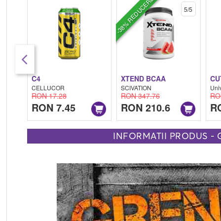
-38% REDUCERE
5/5
1 SHOT
C4
XTEND BCAA
CU
CELLUCOR
SCIVATION
Uni
RON 17.28
RON 347.76
RO
RON 7.45
RON 210.6
R
INFORMATII PRODUS - 