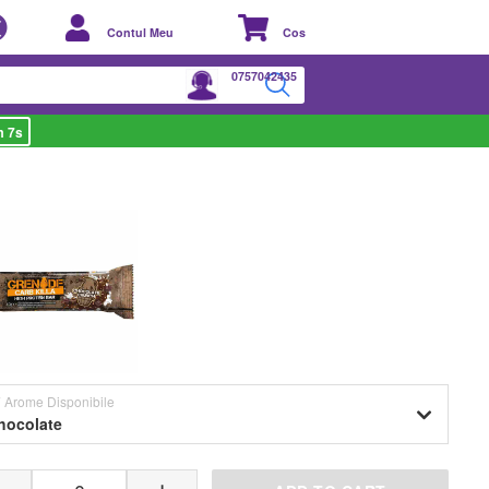
Contul Meu
Cos
0757042435
m 6s
VARIANTE DISPONIBILE
 Arome Disponibile
hocolate