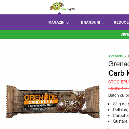
MAGAZIN
BRANDURI
REDUCE
T
>
Grenade
Grena
Carb K
STOC EPU
RON 17.
Baton cu pro
23 g de 
Delicios
Carbohid
Gustare 