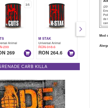
Al
3/5
(20
Emu
Pol
de 
car
Mod d
TS
M STAK
FLEX
versal Animal
Universal Animal
Universal Animal
Alerg
N 299
RON 318.6
RON 204.12
ON 269
RON 264.6
RON 171.7
GRENADE CARB KILLA