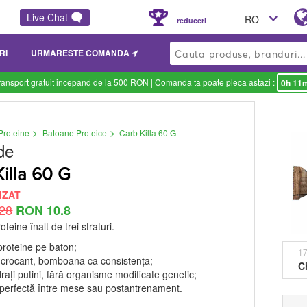
Live Chat
RO
reduceri
RI
URMARESTE COMANDA
ransport gratuit incepand de la 500 RON
| Comanda ta poate pleca astazi :
0h 11
>
>
Proteine
Batoane Proteice
Carb Killa 60 G
de
illa 60 G
IZAT
28
RON 10.8
teine înalt de trei straturi.
proteine pe baton;
17
, crocant, bomboana ca consistența;
C
rați putini, fără organisme modificate genetic;
perfectă între mese sau postantrenament.