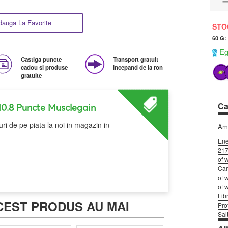
dauga La Favorite
STO
60 G:
Ega
Castiga puncte
Transport gratuit
cadou si produse
incepand de la ron
gratuite
Ca
10.8 Puncte Musclegain
ri de pe piata la noi in magazin in
Amo
Ene
217
of 
Car
of 
of 
Fib
CEST PRODUS AU MAI
Pro
Sal