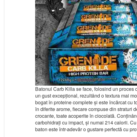
Batonul Carb Killa se face, folosind un proces
un gust excepțional, rezultând o textura mai mo
bogat în proteine complete și este încărcat cu to
în diferite arome, fiecare compuse din straturi d
crocante, toate acoperite în ciocolată. Conținâ
carbohidrați cu impact, și numai 214 calorii. Cu
baton este într-adevăr o gustare perfectă cu pro