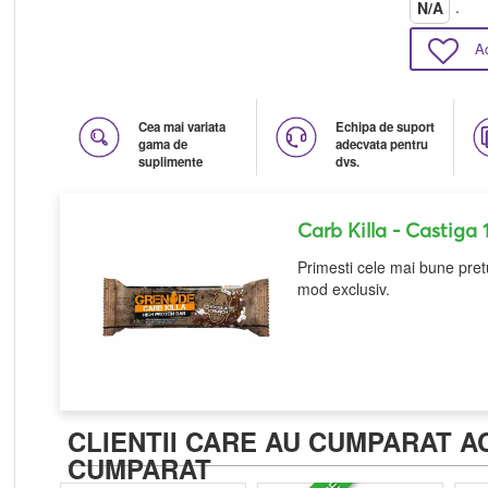
.
N/A
A
Cea mai variata
Echipa de suport
gama de
adecvata pentru
suplimente
dvs.
Carb Killa
- Castiga 
Primesti cele mai bune pretu
mod exclusiv.
CLIENTII CARE AU CUMPARAT A
CUMPARAT