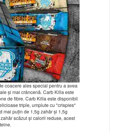
 de coacere ales special pentru a avea
ale și mai crâncenă. Carb Killa este
ne de fibre. Carb Killa este disponibil
elicioase triple, umplute cu "crispies"
nd mai puțin de 1,5g zahăr și 1,5g
 zahăr scăzut și calorii reduse, acest
teine.