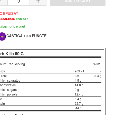
ADD TO CART
C EPUIZAT
RON 17.28
RON 10.8
lam orice pret
CASTIGA 10.8 PUNCTE
rb Killa
60 G
unt Per Serving
%DV
rgy
909 kJ
-
 kcal
Fat
8.3 g
which saturates
4.5 g
bohydrates
14.8 g
which sugars
2 g
which polyols
12.4 g
re
6.4 g
tein
22.7 g
t
.44 g