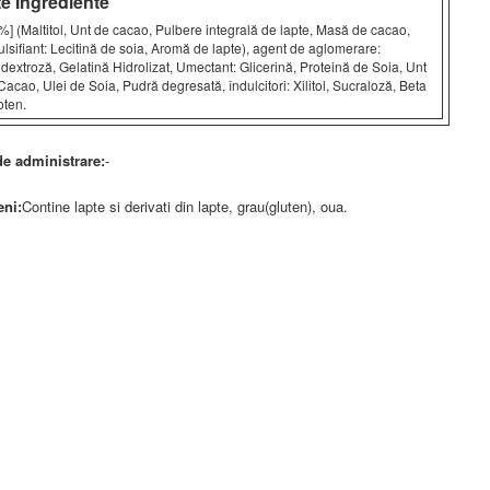
-38%
te Ingrediente
5/5
4/5
5/5
%] (Maltitol, Unt de cacao, Pulbere integrală de lapte, Masă de cacao,
lsifiant: Lecitină de soia, Aromă de lapte), agent de aglomerare:
idextroză, Gelatină Hidrolizat, Umectant: Glicerină, Proteină de Soia, Unt
Cacao, Ulei de Soia, Pudră degresată, îndulcitori: Xilitol, Sucraloză, Beta
oten.
e administrare:
-
PAK
PAK
T
Universal Animal
Universal Animal
F
eni:
Contine lapte si derivati din lapte, grau(gluten), oua.
RON 290.52
RON 279.72
R
2
RON 245
RON 245
R