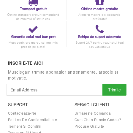
Transport gratuit
Obtine mostre gratuite
Obtine transport gratuit comandand
Alege-ti mostrele si cadourile
de minimul afisat in cos.
preferate!
Garantia celui mai bun pret
Echipa de suport adecvata
Musclegain are mereu cel mai mic
Suport 24/7 pentru rezultatul tau!
pret de pe piata!
+40 746786898
INSCRIE-TE AICI
Musclegain trimite abonatilor antrenamente, articole si
motivatie.
Trimite
SUPPORT
SERVICII CLIENTI
Contacteaza-Ne
Urmareste Comanda
Politica De Confidentialitate
Cum Obtin Puncte Cadou?
Termeni Si Conditii
Produse Gratuite
Transport Si Livrari