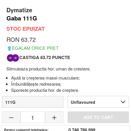
Dymatize
Gaba 111G
STOC EPUIZAT
RON 63.72
EGALAM ORICE PRET
CASTIGA 63.72 PUNCTE
Stimuleaza productia hor. uman de crestere.
Ajută la creșterea masei musculare;
Îmbunătățește redresarea;
Sporeste productia hor. de creștere.
111G
Unflavoured
1
ADD TO CART
0 746 786 898
Pentru comenzi telefonice: