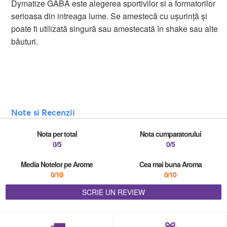
Dymatize GABA este alegerea sportivilor si a formatorilor
serioasa din intreaga lume. Se amestecă cu ușurință și
poate fi utilizată singură sau amestecată în shake sau alte
băuturi.
Note si Recenzii
Nota per total
Nota cumparatorului
0/5
0/5
Media Notelor pe Arome
Cea mai buna Aroma
0/10
0/10
SCRIE UN REVIEW