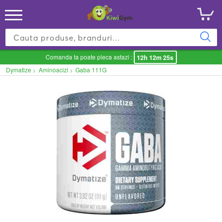
Comanda ta poate pleca astazi :
12h 12m 25s
Dymatize
Aminoacizi
Gaba 111G
>
>