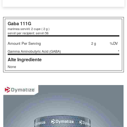
Gaba
111G
marimea servirii: 2 cupe ( 2 g )
serviri per recipient: serviri 56
Amount Per Serving
%DV
2 g
Gamma Aminobutyric Acid (GABA)
*
Alte Ingrediente
None