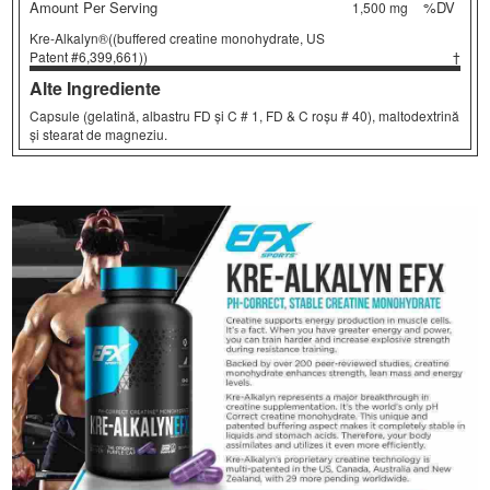
Amount Per Serving
%DV
1,500 mg
Kre-Alkalyn®((buffered creatine monohydrate, US
Patent #6,399,661))
†
Alte Ingrediente
Capsule (gelatină, albastru FD și C # 1, FD & C roșu # 40), maltodextrină
și stearat de magneziu.