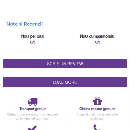
Note si Recenzii
Nota per total
Nota cumparatorului
0/5
0/5
SCRIE UN REVIEW
LOAD MORE
Transport gratuit
Obtine mostre gratuite
Obtine transport gratuit comandand
Alege-ti mostrele si cadourile
de minimul afisat in cos.
preferate!