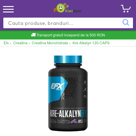
Transport gratuit incepand de la 500 RON
Efx
Creatina
Creatina Monohidrata
Kre Alkalyn 120 CAPS
>
>
>