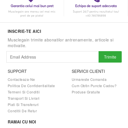
Garantia celui mai bun pret
Echipa de suport adecvata
Musclegain are mereu cel mai mic
Suport 24/7 pentru rezultatul tau!
pret de pe piata!
+40 746786898
INSCRIE-TE AICI
Musclegain trimite abonatilor antrenamente, articole si
motivatie.
Trimite
SUPPORT
SERVICII CLIENTI
Contacteaza-Ne
Urmareste Comanda
Politica De Confidentialitate
Cum Obtin Puncte Cadou?
Termeni Si Conditii
Produse Gratuite
Transport Si Livrari
Plati Si Transferuri
Conditii De Retur
RAMAI CU NOI