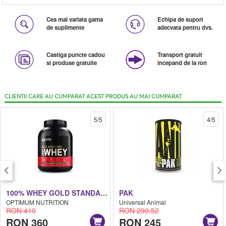
Cea mai variata gama
Echipa de suport
de suplimente
adecvata pentru dvs.
Castiga puncte cadou
Transport gratuit
si produse gratuite
incepand de la ron
CLIENTII CARE AU CUMPARAT ACEST PRODUS AU MAI CUMPARAT
5/5
4/5
100% WHEY GOLD STANDARD
PAK
OPTIMUM NUTRITION
Universal Animal
RON 410
RON 290.52
RON 360
RON 245