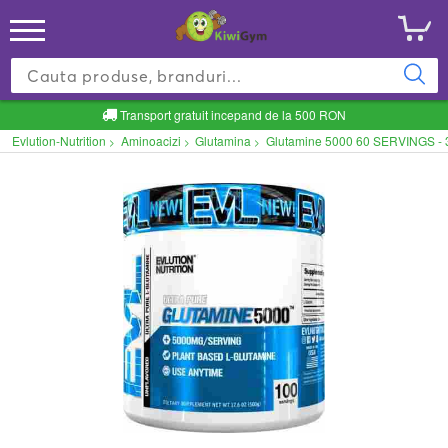
Transport gratuit incepand de la 500 RON
Evlution-Nutrition
Aminoacizi
Glutamina
Glutamine 5000 60 SERVINGS -
>
>
>