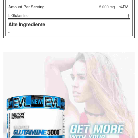
Amount Per Serving
%DV
5,000 mg
L-Glutamine
†
Alte Ingrediente
-