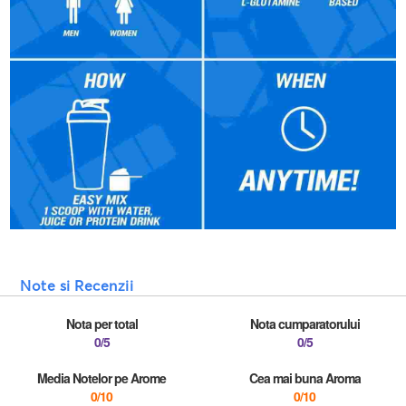
Note si Recenzii
Nota per total
Nota cumparatorului
0/5
0/5
Media Notelor pe Arome
Cea mai buna Aroma
0/10
0/10