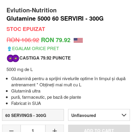
Evlution-Nutrition
Glutamine 5000 60 SERVIRI - 300G
STOC EPUIZAT
RON 106.92
RON 79.92
EGALAM ORICE PRET
CASTIGA 79.92 PUNCTE
5000 mg de L
Glutamină pentru a sprijini nivelurile optime în timpul și după
antrenament * Obțineți mai mult cu L
Glutamină ultra
pură, farmaceutic, pe bază de plante
Fabricat in SUA
60 SERVINGS - 300G
Unflavoured
1
ADD TO CART