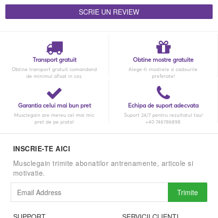
SCRIE UN REVIEW
Transport gratuit
Obtine mostre gratuite
Obtine transport gratuit comandand
Alege-ti mostrele si cadourile
de minimul afisat in cos.
preferate!
Garantia celui mai bun pret
Echipa de suport adecvata
Musclegain are mereu cel mai mic
Suport 24/7 pentru rezultatul tau!
pret de pe piata!
+40 746786898
INSCRIE-TE AICI
Musclegain trimite abonatilor antrenamente, articole si
motivatie.
Trimite
SUPPORT
SERVICII CLIENTI