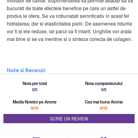
inovator de caviar. Suplimentarea va permite asadar sa va
bucurati de toate efectele benefice pe care un astfel de
produs le ofera. Se va imbunatati semnficativ in acest fel
hidratarea, dar si elasticitatea pielii. De asemenea ridurile
vor fi si ele reduse, iar parul va fi intarit. Unghiile vor arata
mai bine si se va mentine si o sinteza corecta de colagen.
Note si Recenzii
Nota per total
Nota cumparatorului
0/5
0/5
Media Notelor pe Arome
Cea mai buna Aroma
0/10
0/10
SCRIE UN REVIEW