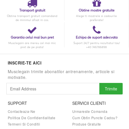
Transport gratuit
Obtine mostre gratuite
Obtine transport gratuit comandand
Alege-ti mostrele si cadourile
de minimul afisat in cos.
preferate!
Garantia celui mai bun pret
Echipa de suport adecvata
Musclegain are mereu cel mai mic
Suport 24/7 pentru rezultatul tau!
pret de pe piata!
+40 746786898
INSCRIE-TE AICI
Musclegain trimite abonatilor antrenamente, articole si
motivatie.
Trimite
SUPPORT
SERVICII CLIENTI
Contacteaza-Ne
Urmareste Comanda
Politica De Confidentialitate
Cum Obtin Puncte Cadou?
Termeni Si Conditii
Produse Gratuite