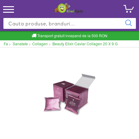
Transport gratuit incepand de la 500 RON
Fa
Sanatate
Collagen
Beauty Elixir Caviar Collagen 20 X 9 G
>
>
>