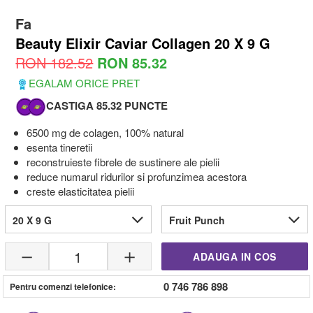
Fa
Beauty Elixir Caviar Collagen 20 X 9 G
RON 182.52
RON 85.32
EGALAM ORICE PRET
CASTIGA 85.32 PUNCTE
6500 mg de colagen, 100% natural
esenta tineretii
reconstruieste fibrele de sustinere ale pielii
reduce numarul ridurilor si profunzimea acestora
creste elasticitatea pielii
20 X 9 G
Fruit Punch
1
ADAUGA IN COS
0 746 786 898
Pentru comenzi telefonice: