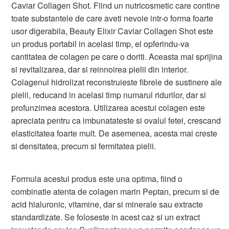
Caviar Collagen Shot. Fiind un nutricosmetic care contine
toate substantele de care aveti nevoie intr-o forma foarte
usor digerabila, Beauty Elixir Caviar Collagen Shot este
un produs portabil in acelasi timp, el opferindu-va
cantitatea de colagen pe care o doriti. Aceasta mai sprijina
si revitalizarea, dar si reinnoirea pielii din interior.
Colagenul hidrolizat reconstruieste fibrele de sustinere ale
pielii, reducand in acelasi timp numarul ridurilor, dar si
profunzimea acestora. Utilizarea acestui colagen este
apreciata pentru ca imbunatateste si ovalul fetei, crescand
elasticitatea foarte mult. De asemenea, acesta mai creste
si densitatea, precum si fermitatea pielii.
Formula acestui produs este una optima, fiind o
combinatie atenta de colagen marin Peptan, precum si de
acid hialuronic, vitamine, dar si minerale sau extracte
standardizate. Se foloseste in acest caz si un extract