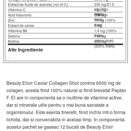
Extract de fructe de acerola( incl vit C)
230 mg/57,5
mg (72%
Vitamina C
150 mg
RWS)
(187,5%
Acid hialuronic
100 mg
RWS)
Zinc
10 mg (100%
RWS
Extract de caviar
5 mg
Vitamina B6
1,4 mg (100%
RWS)
Seleniu
110 mg
(200% RWS
Biotina
100 mg
(200% RWS)
Alte Ingrediente
-
Beauty Elixir Caviar Collagen Shot contine 6500 mg de
colagen, acesta fiind 100% natural si fiind brevetat Peptan
F. El are in componenta sa o multime de vitamine active,
dar si minerale utile pentru o mai buna sanatate a
organismului. Este esenta tineretii, fiind inchis intr-o forma
lichida, dar si convenabila in acelasi timp. In componenta
acestui pachet se gasesc 12 bucati de Beauty Elixir