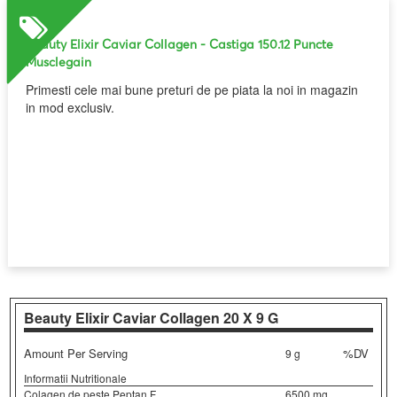
Beauty Elixir Caviar Collagen
- Castiga 150.12 Puncte
Musclegain
Primesti cele mai bune preturi de pe piata la noi in magazin
in mod exclusiv.
Beauty Elixir Caviar Collagen
20 X 9 G
Amount Per Serving
%DV
9 g
Informatii Nutritionale
Colagen de peste Peptan F
6500 mg