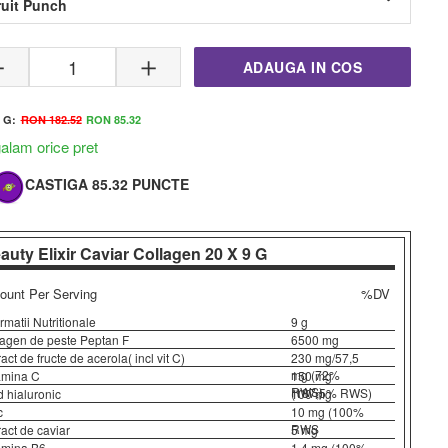
ruit Punch
ADAUGA IN COS
9 G:
RON 182.52
RON 85.32
lam orice pret
CASTIGA 85.32 PUNCTE
Beauty Elixir Caviar Collagen
- Castiga 8
Puncte Musclegain
auty Elixir Caviar Collagen
20 X 9 G
Primesti cele mai bune preturi de pe piata la noi in mag
mod exclusiv.
unt Per Serving
%DV
ormatii Nutritionale
9 g
agen de peste Peptan F
6500 mg
ract de fructe de acerola( incl vit C)
230 mg/57,5
mg (72%
amina C
150 mg
RWS)
(187,5% RWS)
d hialuronic
100 mg
c
10 mg (100%
RWS
ract de caviar
5 mg
amina B6
1,4 mg (100%