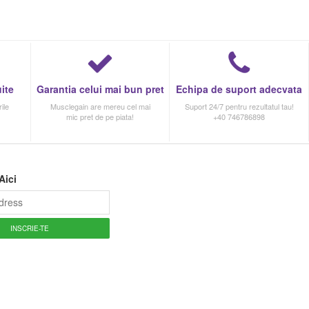
ite
Garantia celui mai bun pret
Echipa de suport adecvata
ile
Musclegain are mereu cel mai
Suport 24/7 pentru rezultatul tau!
mic pret de pe piata!
+40 746786898
Aici
INSCRIE-TE