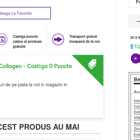
F
dauga La Favorite
Castiga puncte
Transport gratuit
20 X 
cadou si produse
incepand de la ron
Ega
gratuite
 Collagen
- Castiga 0 Puncte
Be
ri de pe piata la noi in magazin in
Amo
Inf
Col
Ext
Vit
Aci
CEST PRODUS AU MAI
Zin
Ext
Vit