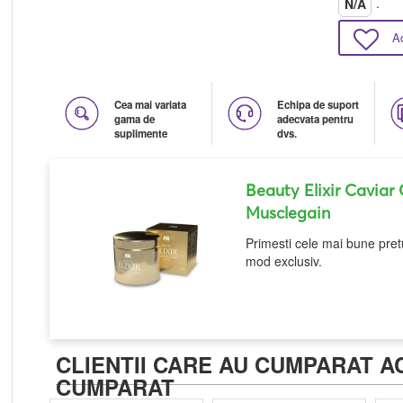
.
N/A
A
Cea mai variata
Echipa de suport
gama de
adecvata pentru
suplimente
dvs.
Beauty Elixir Caviar
Musclegain
Primesti cele mai bune pretu
mod exclusiv.
CLIENTII CARE AU CUMPARAT A
CUMPARAT