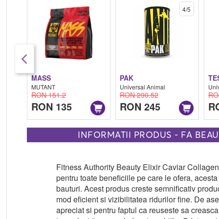
4/5
MASS
PAK
TE
MUTANT
Universal Animal
Uni
RON 151.2
RON 290.52
RO
RON 135
RON 245
R
INFORMATII PRODUS - FA BEAU
Fitness Authority Beauty Elixir Caviar Collage
pentru toate beneficiile pe care le ofera, acest
bauturi. Acest produs creste semnificativ produ
mod eficient si vizibilitatea ridurilor fine. De
apreciat si pentru faptul ca reuseste sa creasca n