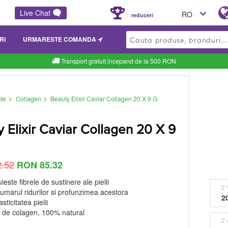
Live Chat
RO
reduceri
RI
URMARESTE COMANDA
Transport gratuit incepand de la 500 RON
>
>
ate
Collagen
Beauty Elixir Caviar Collagen 20 X 9 G
 Elixir Caviar Collagen 20 X 9
.52
RON 85.32
ieste fibrele de sustinere ale pielii
2 
umarul ridurilor si profunzimea acestora
2
sticitatea pielii
de colagen, 100% natural
2 