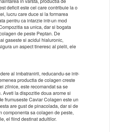
inaintarea in varsta, productia de
t deficit este cel care contribuie la o
fetei, lucru care duce si la formarea
ta pentru ca intarzie intr-un mod
 Compozitia sa unica, dar si bogata
 colagen de peste Peptan. De
 gaseste si acidul hialuronic,
igura un aspect tineresc al pielii, ele
ere al imbatranirii, reducandu-se intr-
 asemenea productia de colagen creste
zei zilnice, este recomandat sa se
 Aveti la dispozitie doua arome si
 de frumuseste Caviar Colagen este un
cesta are gust de pinacolada, dar si de
e in componenta sa colagen de peste,
 el fiind destinat adultilor.