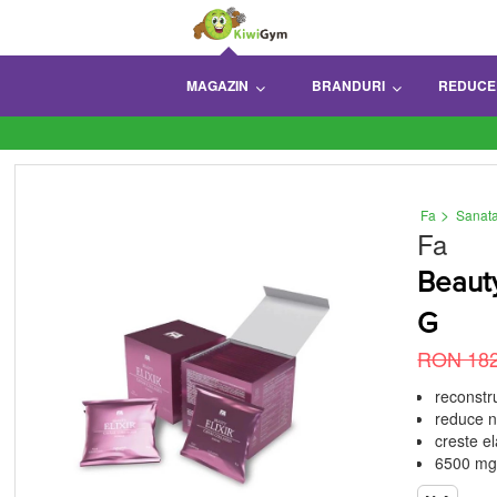
MAGAZIN
BRANDURI
REDUCE
>
Fa
Sanat
Fa
Beauty
G
RON 182
reconstru
reduce n
creste ela
6500 mg 