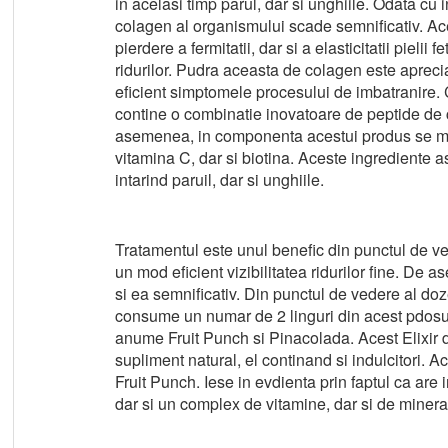
in acelasi timp parul, dar si unghiile. Odata cu 
colagen al organismului scade semnificativ. Aces
pierdere a fermitatii, dar si a elasticitatii pielii 
ridurilor. Pudra aceasta de colagen este aprecia
eficient simptomele procesului de imbatranire.
contine o combinatie inovatoare de peptide de
asemenea, in componenta acestui produs se mai
vitamina C, dar si biotina. Aceste ingrediente as
intarind paruil, dar si unghiile.
Tratamentul este unul benefic din punctul de ved
un mod eficient vizibilitatea ridurilor fine. De
si ea semnificativ. Din punctul de vedere al do
consume un numar de 2 linguri din acest pdosu.
anume Fruit Punch si Pinacolada. Acest Elixir
supliment natural, el continand si indulcitori. A
Fruit Punch. Iese in evdienta prin faptul ca ar
dar si un complex de vitamine, dar si de minerale,