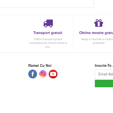
Transport gratuit
Obtine mostre gratu
Obtine transport gratuit
Alege-ti mostrele si cadour
comandand de minimul afisat in
preferate!
cos.
Ramai Cu Noi
Inscrie-Te 