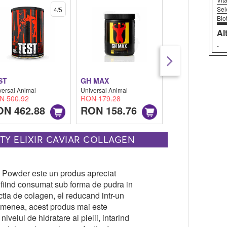
Sel
4/5
Bio
Al
-
ST
GH MAX
WHEY
versal Animal
Universal Animal
MUTANT
N 500.92
RON 179.28
RON 389
ON 462.88
RON 158.76
RON 345
TY ELIXIR CAVIAR COLLAGEN
n Powder este un produs apreciat
a fiind consumat sub forma de pudra in
ctia de colagen, el reducand intr-un
 asemenea, acest produs mai este
ivelul de hidratare al pielii, intarind