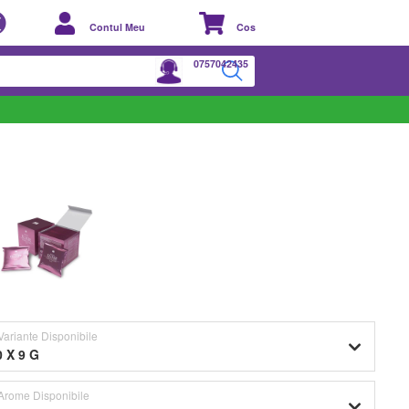
Contul Meu
Cos
0757042435
VARIANTE DISPONIBILE
Variante Disponibile
0 X 9 G
Arome Disponibile