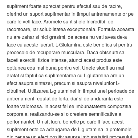
supliment foarte apreciat pentru efectul sau de racire,
oferind un suport suplimentar in timpul antrenamentelor pe
care le veti face. Aromele sunt si ele incredibil de
racoritoare, iar solubilitatea exceptionala. Formula aceasta
nu are zahar si nici grasimi, de aceea nu veti avea de-a
face cu aceste lucruri. L-Glutamina este benefica si pentru
procesele de recuperare musculara. Daca obisnuiti sa
faceti exercitii fizice intense, atunci acest produs este
optiunea cea mai buna pentru voi. Unele studii au mai
aratat si faptul ca suplimentarea cu L-glutamina are un
efect asupra sintezei, precum si asupra nivelurilor L-
citrulinei. Utilizarea L-glutaminei in timpul unei perioade de
antrenament regulat de forta, dar si de anduranta este
foarte valoroasa. In acest fel se imbunatateste compozitia
corporala, realizandu-se si o crestere semnificativa a
performantei. Un alt lucru benefic pe care il face acest
supliment este ca adaugarea de L-glutamina la proteinele
din zer are un efect pozitiv asupra imbunatatirii procesului