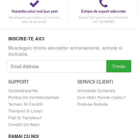
Garantia celui mai bun pret
Echipa de suport adecvata
Musclegain are mereu cel mai mic
Suport 24/7 pentru rezultatul tau!
pret de pe piata!
+40 746786898
INSCRIE-TE AICI
Musclegain trimite abonatilor antrenamente, articole si
motivatie.
Trimite
SUPPORT
SERVICII CLIENTI
Contacteaza-Ne
Urmareste Comanda
Politica De Confidentialitate
Cum Obtin Puncte Cadou?
Termeni Si Conditii
Produse Gratuite
Transport Si Livrari
Plati Si Transferuri
Conditii De Retur
RAMAI CU NOI