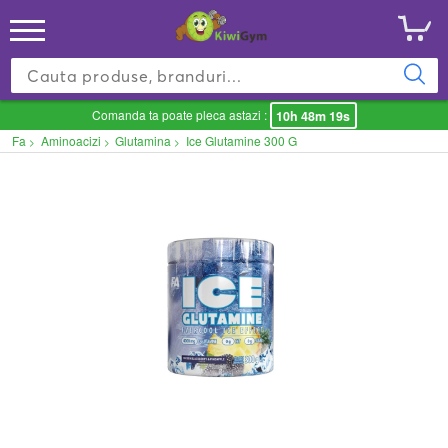
Comanda ta poate pleca astazi :
10h 48m 19s
Fa
Aminoacizi
Glutamina
Ice Glutamine 300 G
>
>
>