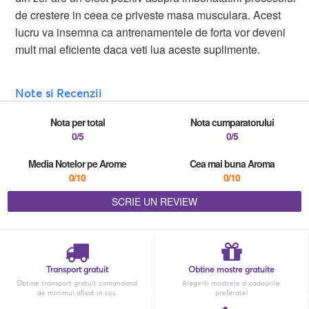
de crestere in ceea ce priveste masa musculara. Acest
lucru va insemna ca antrenamentele de forta vor deveni
mult mai eficiente daca veti lua aceste suplimente.
Note si Recenzii
Nota per total
Nota cumparatorului
0/5
0/5
Media Notelor pe Arome
Cea mai buna Aroma
0/10
0/10
SCRIE UN REVIEW
Transport gratuit
Obtine mostre gratuite
Obtine transport gratuit comandand
Alege-ti mostrele si cadourile
de minimul afisat in cos.
preferate!