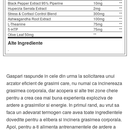
Black Pepper Extract 95% Piperine
10mg
**
Huperzia Serrata Extract
2mg
**
Stress & Cortisol Control Blend
300mg
**
Ashwagandha Root Extract
100mg
**
L-Theanine
75mg
**
5-HTP
75mg
**
Olive Leaf 50mg
**
Alte Ingrediente
-
Gaspari raspunde in cele din urma la solicitarea unui
arzator eficient de grasimi care, nu numai ca incinereaza
grasimea corporala, dar acopera si alte trei zone cheie
pentru a crea cea mai buna experienta exploziva de
ardere a grasimilor si energie. In primul rand, au vrut sa
faca un adevarat termogen care avea toate ingredientele
dovedite pentru a elibera si incinera grasimea corporala.
Apoi, pentru a-ti alimenta antrenamentele de ardere a