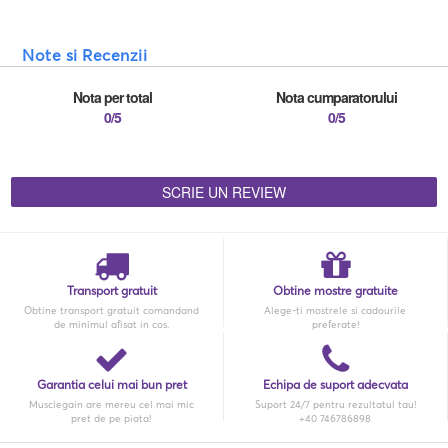
Note si Recenzii
Nota per total
Nota cumparatorului
0/5
0/5
SCRIE UN REVIEW
Transport gratuit
Obtine mostre gratuite
Obtine transport gratuit comandand
Alege-ti mostrele si cadourile
de minimul afisat in cos.
preferate!
Garantia celui mai bun pret
Echipa de suport adecvata
Musclegain are mereu cel mai mic
Suport 24/7 pentru rezultatul tau!
pret de pe piata!
+40 746786898