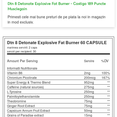
Dtn 8 Detonate Explosive Fat Burner
- Castiga 189 Puncte
Musclegain
Primesti cele mai bune preturi de pe piata la noi in magazin
in mod exclusiv.
Dtn 8 Detonate Explosive Fat Burner
60 CAPSULE
marimea servirii: 2 caps
serviri per recipient: 30
Amount Per Serving
%DV
Servire
Informatii Nutritionale
Vitamin B6
2mg
100%
Chromium Picolinate
200mcg
167%
Super Energy & Thermo Blend
952mg
**
Caffeine (natural sources)
275mg
**
L-Tyrosine
250mg
**
Palmitoylethanolamide
250mg
**
Theobromine
75mg
**
Ginger Root Extract
75mg
**
Capsicum Annum Fruit Extract
50mg
**
Grains of Paradise extract
15mg
**