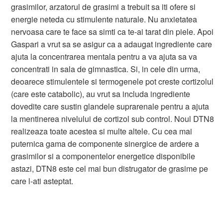
grasimilor, arzatorul de grasimi a trebuit sa iti ofere si
energie neteda cu stimulente naturale. Nu anxietatea
nervoasa care te face sa simti ca te-ai tarat din piele. Apoi
Gaspari a vrut sa se asigur ca a adaugat ingrediente care
ajuta la concentrarea mentala pentru a va ajuta sa va
concentrati in sala de gimnastica. Si, in cele din urma,
deoarece stimulentele si termogenele pot creste cortizolul
(care este catabolic), au vrut sa includa ingrediente
dovedite care sustin glandele suprarenale pentru a ajuta
la mentinerea nivelului de cortizol sub control. Noul DTN8
realizeaza toate acestea si multe altele. Cu cea mai
puternica gama de componente sinergice de ardere a
grasimilor si a componentelor energetice disponibile
astazi, DTN8 este cel mai bun distrugator de grasime pe
care l-ati asteptat.