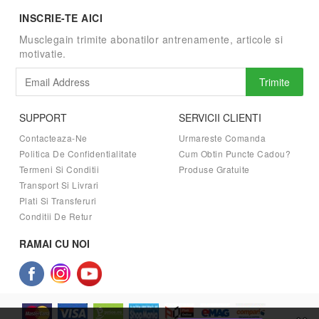
INSCRIE-TE AICI
Musclegain trimite abonatilor antrenamente, articole si
motivatie.
Trimite
SUPPORT
SERVICII CLIENTI
Contacteaza-Ne
Urmareste Comanda
Politica De Confidentialitate
Cum Obtin Puncte Cadou?
Termeni Si Conditii
Produse Gratuite
Transport Si Livrari
Plati Si Transferuri
Conditii De Retur
RAMAI CU NOI