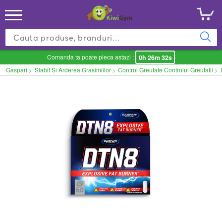
Comanda ta poate pleca astazi :
0h 26m 32s
Gaspari
Slabit Si Arderea Grasimiilor
Control Greutate Controlul Greutatii
>
>
>