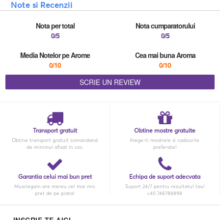
Note si Recenzii
Nota per total
Nota cumparatorului
0/5
0/5
Media Notelor pe Arome
Cea mai buna Aroma
0/10
0/10
SCRIE UN REVIEW
Transport gratuit
Obtine mostre gratuite
Obtine transport gratuit comandand
Alege-ti mostrele si cadourile
de minimul afisat in cos.
preferate!
Garantia celui mai bun pret
Echipa de suport adecvata
Musclegain are mereu cel mai mic
Suport 24/7 pentru rezultatul tau!
pret de pe piata!
+40 746786898