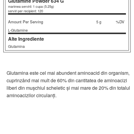
Glutamine Powder
634 G
marimea servirii: 1 cupa (5.25g)
serviri per recipient: 120
Amount Per Serving
%DV
5 g
L-Glutamine
Alte Ingrediente
Glutamina
Glutamina este cel mai abundent aminoacid din organism,
cuprinzând mai mult de 60% din cantitatea de aminoacizi
liberi din mușchiul scheletic și mai mare de 20% din totalul
aminoacizilor circulanți.