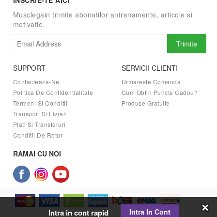
INSCRIE-TE AICI
Musclegain trimite abonatilor antrenamente, articole si
motivatie.
Trimite
SUPPORT
SERVICII CLIENTI
Contacteaza-Ne
Urmareste Comanda
Politica De Confidentialitate
Cum Obtin Puncte Cadou?
Termeni Si Conditii
Produse Gratuite
Transport Si Livrari
Plati Si Transferuri
Conditii De Retur
RAMAI CU NOI
Intra In Cont
Intra in cont rapid