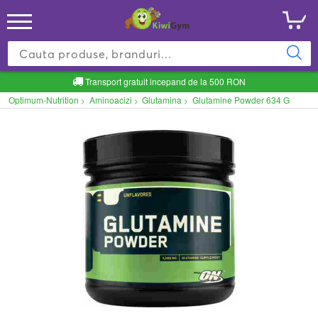
Transport gratuit incepand de la 500 RON
Optimum-Nutrition
Aminoacizi
Glutamina
Glutamine Powder 634 G
>
>
>