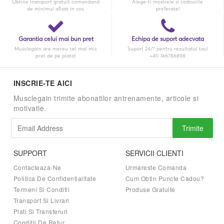
Obtine transport gratuit comandand
Alege-ti mostrele si cadourile
de minimul afisat in cos.
preferate!
Garantia celui mai bun pret
Echipa de suport adecvata
Musclegain are mereu cel mai mic
Suport 24/7 pentru rezultatul tau!
pret de pe piata!
+40 746786898
INSCRIE-TE AICI
Musclegain trimite abonatilor antrenamente, articole si
motivatie.
Trimite
SUPPORT
SERVICII CLIENTI
Contacteaza-Ne
Urmareste Comanda
Politica De Confidentialitate
Cum Obtin Puncte Cadou?
Termeni Si Conditii
Produse Gratuite
Transport Si Livrari
Plati Si Transferuri
Conditii De Retur