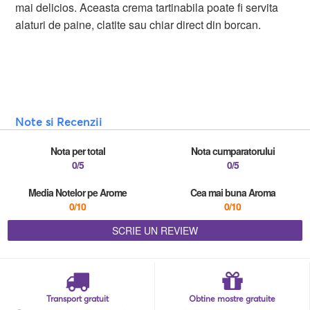
mai delicios. Aceasta crema tartinabila poate fi servita
alaturi de paine, clatite sau chiar direct din borcan.
Note si Recenzii
Nota per total
Nota cumparatorului
0/5
0/5
Media Notelor pe Arome
Cea mai buna Aroma
0/10
0/10
SCRIE UN REVIEW
Transport gratuit
Obtine mostre gratuite