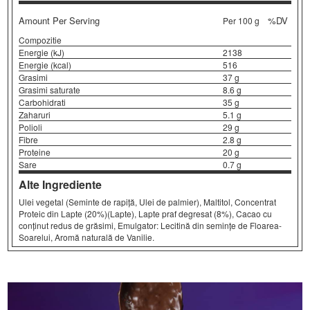
Amount Per Serving
%DV
Per 100 g
Compozitie
Energie (kJ)
2138
Energie (kcal)
516
Grasimi
37 g
Grasimi saturate
8.6 g
Carbohidrati
35 g
Zaharuri
5.1 g
Polioli
29 g
Fibre
2.8 g
Proteine
20 g
Sare
0.7 g
Alte Ingrediente
Ulei vegetal (Seminte de rapiță, Ulei de palmier), Maltitol, Concentrat
Proteic din Lapte (20%)(Lapte), Lapte praf degresat (8%), Cacao cu
conținut redus de grăsimi, Emulgator: Lecitină din semințe de Floarea-
Soarelui, Aromă naturală de Vanilie.