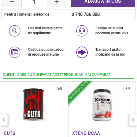
1
ADAUGA IN COS
0 746 786 898
Pentru comenzi telefonice:
Cea mai variata gama
Echipa de suport
de suplimente
adecvata pentru dvs.
Castiga puncte cadou
Transport gratuit
si produse gratuite
incepand de la ron
CLIENTII CARE AU CUMPARAT ACEST PRODUS AU MAI CUMPARAT
-34% REDUCERE
3/5
5/5
CUTS
XTEND BCAA