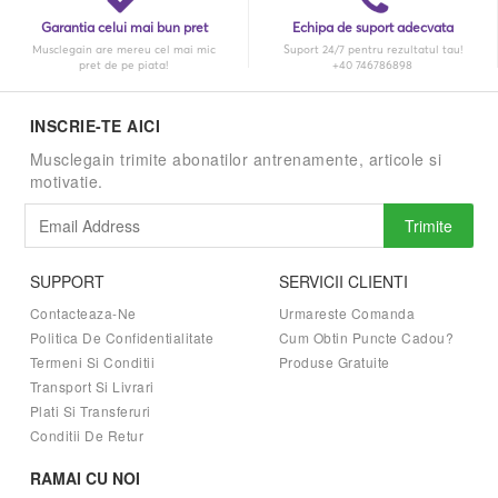
Garantia celui mai bun pret
Echipa de suport adecvata
Musclegain are mereu cel mai mic
Suport 24/7 pentru rezultatul tau!
pret de pe piata!
+40 746786898
INSCRIE-TE AICI
Musclegain trimite abonatilor antrenamente, articole si
motivatie.
Trimite
SUPPORT
SERVICII CLIENTI
Contacteaza-Ne
Urmareste Comanda
Politica De Confidentialitate
Cum Obtin Puncte Cadou?
Termeni Si Conditii
Produse Gratuite
Transport Si Livrari
Plati Si Transferuri
Conditii De Retur
RAMAI CU NOI