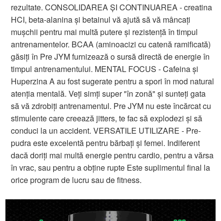
rezultate. CONSOLIDAREA ȘI CONTINUAREA - creatina
HCI, beta-alanina și betainul vă ajută să vă mâncați
mușchii pentru mai multă putere și rezistență în timpul
antrenamentelor. BCAA (aminoacizi cu catenă ramificată)
găsiți în Pre JYM furnizează o sursă directă de energie în
timpul antrenamentului. MENTAL FOCUS - Cafeina și
Huperzina A au fost sugerate pentru a spori în mod natural
atenția mentală. Veți simți super "în zonă" și sunteți gata
să vă zdrobiți antrenamentul. Pre JYM nu este încărcat cu
stimulente care creează jitters, te fac să explodezi și să
conduci la un accident. VERSATILE UTILIZARE - Pre-
pudra este excelentă pentru bărbați și femei. Indiferent
dacă doriți mai multă energie pentru cardio, pentru a vărsa
în vrac, sau pentru a obține rupte Este suplimentul final la
orice program de lucru sau de fitness.