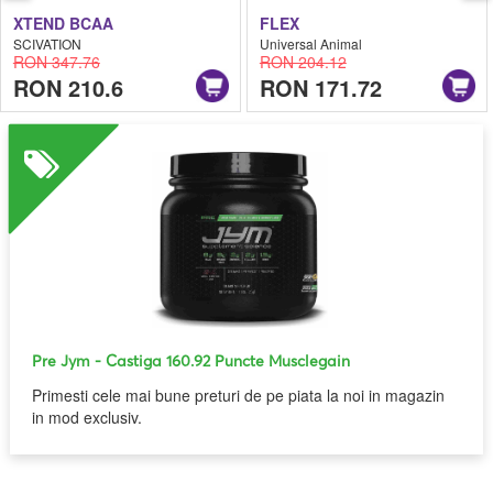
XTEND BCAA
FLEX
SCIVATION
Universal Animal
RON 347.76
RON 204.12
RON 210.6
RON 171.72
Pre Jym
- Castiga 160.92 Puncte Musclegain
Primesti cele mai bune preturi de pe piata la noi in magazin
in mod exclusiv.