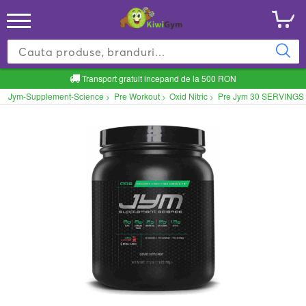
Transport gratuit incepand de la 500 RON
Jym-Supplement-Science
Pre Workout
Oxid Nitric
Pre Jym 30 SERVINGS 
>
>
>