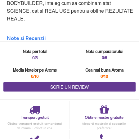
BODYBUILDER, inteleg cum sa combinam atat
SCIENCE, cat si REAL USE pentru a obtine REZULTATE
REALE.
Note si Recenzii
Nota per total
Nota cumparatorului
0/5
0/5
Media Notelor pe Arome
Cea mai buna Aroma
0/10
0/10
SCRIE UN REVIEW
Transport gratuit
Obtine mostre gratuite
Obtine transport gratuit comandand
Alege-ti mostrele si cadourile
de minimul afisat in cos.
preferate!