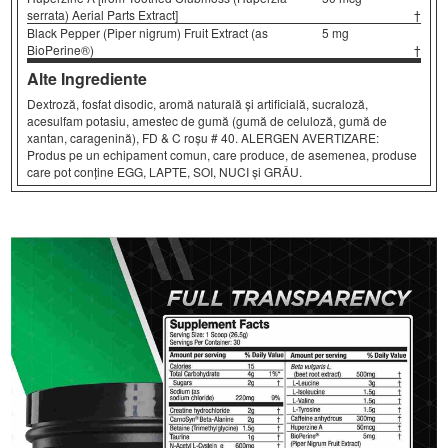
serrata) Aerial Parts Extract]
†
Black Pepper (Piper nigrum) Fruit Extract (as
5 mg
BioPerine®)
†
Alte Ingrediente
Dextroză, fosfat disodic, aromă naturală și artificială, sucraloză,
acesulfam potasiu, amestec de gumă (gumă de celuloză, gumă de
xantan, caragenină), FD & C roșu # 40. ALERGEN AVERTIZARE:
Produs pe un echipament comun, care produce, de asemenea, produse
care pot conține EGG, LAPTE, SOI, NUCI și GRÂU.