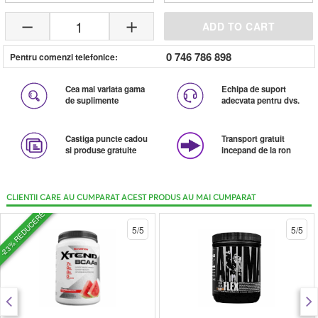
1
ADD TO CART
0 746 786 898
Pentru comenzi telefonice:
Cea mai variata gama
Echipa de suport
de suplimente
adecvata pentru dvs.
Castiga puncte cadou
Transport gratuit
si produse gratuite
incepand de la ron
CLIENTII CARE AU CUMPARAT ACEST PRODUS AU MAI CUMPARAT
-23% REDUCERE
5/5
5/5