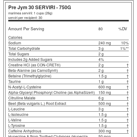
Pre Jym
30 SERVIRI - 750G
marimea servirii: 1 cupa (26g)
serviri per recipient: 30
Amount Per Serving
%DV
80
Calories
Sodium
240 mg
10%
Total Carbohydrate
3 g
1%**
Total Sugars
2 g
Includes 2g Added Sugars
4%
Creatine HCl (as CON-CRET®)
2 g
†
Beta-Alanine (as CarnoSyn®)
2 g
†
Betaine (Trimethylglycine)
1.5 g
†
Taurine
1 g
†
N-Acetyl-L-Cysteine
600 mg
†
Alpha-Glyceryl Phosphoryl Choline (as AlphaSize®)
150 mg
†
Citrulline Malate
6 g
†
Beet (Beta vulgaris L.) Root Extract
500 mg
†
L-Leucine
3 g
†
L-Isoleucine
1.5 g
†
L-Valine
1.5 g
†
L-Tyrosine
1.5 g
†
Caffeine Anhydrous
300 mg
†
Huperzine A [from Toothed Clubmoss (Huperzia
50 mcg