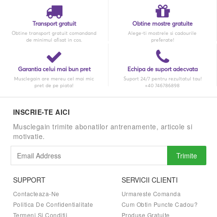
Transport gratuit
Obtine mostre gratuite
Obtine transport gratuit comandand
Alege-ti mostrele si cadourile
de minimul afisat in cos.
preferate!
Garantia celui mai bun pret
Echipa de suport adecvata
Musclegain are mereu cel mai mic
Suport 24/7 pentru rezultatul tau!
pret de pe piata!
+40 746786898
INSCRIE-TE AICI
Musclegain trimite abonatilor antrenamente, articole si
motivatie.
Trimite
SUPPORT
SERVICII CLIENTI
Contacteaza-Ne
Urmareste Comanda
Politica De Confidentialitate
Cum Obtin Puncte Cadou?
Termeni Si Conditii
Produse Gratuite