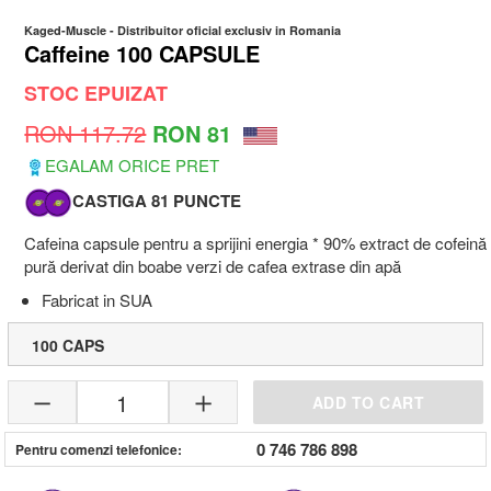
Kaged-Muscle
- Distribuitor oficial exclusiv in Romania
Caffeine 100 CAPSULE
STOC EPUIZAT
RON 117.72
RON 81
EGALAM ORICE PRET
CASTIGA 81 PUNCTE
Cafeina capsule pentru a sprijini energia * 90% extract de cofeină
pură derivat din boabe verzi de cafea extrase din apă
Fabricat in SUA
100 CAPS
1
ADD TO CART
0 746 786 898
Pentru comenzi telefonice: