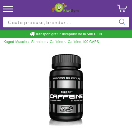
Transport gratuit incepand de la 500 RON
Kaged-Muscle
Sanatate
Caffeine
Caffeine 100 CAPS
>
>
>