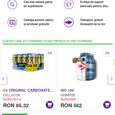
Cea mai variata gama
Echipa de suport
de suplimente
adecvata pentru dvs.
Castiga puncte cadou
Transport gratuit
si produse gratuite
incepand de la ron
CLIENTII CARE AU CUMPARAT ACEST PRODUS AU MAI CUMPARAT
5/5
5/5
C4 ORIGINAL CARBONATED ZERO SUGARS
ISO 100
CELLUCOR
DYMATIZE
RON 167.4
RON 585
RON 85.32
RON 562