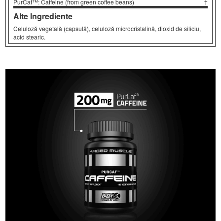
PurCaf™: Caffeine (from green coffee beans)
†
Alte Ingrediente
Celuloză vegetală (capsulă), celuloză microcristalină, dioxid de siliciu,
acid stearic.