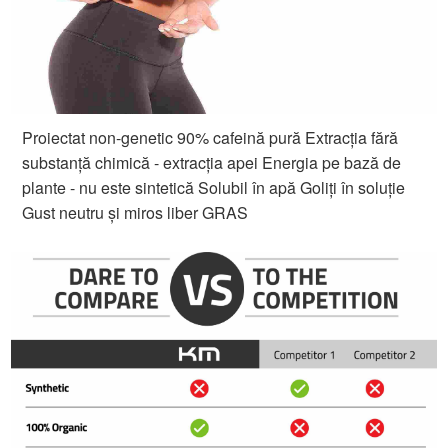
Proiectat non-genetic 90% cafeină pură Extracția fără
substanță chimică - extracția apei Energia pe bază de
plante - nu este sintetică Solubil în apă Goliți în soluție
Gust neutru și miros liber GRAS