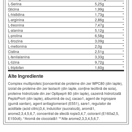
L-Serina
5,25g
*
Glicina
1,99g
*
L-histidina
1,73g
*
L-arginina
2,86g
*
L-treonina
7,47g
*
L-alanina
5,12g
*
L-prolina
6,58g
*
L-tirozina
3,09g
*
L-metionina
2,0g
*
Cistina
2,51g
*
L-fenilalanina
3,33g
*
L-lizina
9,72g
*
L-triptofan
1,60g
*
Alte Ingrediente
Complex multiproteic [concentrat de proteine din zer WPC80 (din lapte),
izolat de proteine din zer Isolac® (din lapte, conține lecitină de soia),
proteine hidrolizate din zer Optipep® 80 (din lapte), cazeină hidrolizată
PeptoPro® (din lapte), albumină de ou], cacao1, agent de îngroșare
(gumă xantan), agent antiaglomerant (E551), sare1, regulator de
aciditate (acid citric)3,4, îndulcitor (sucraloză), aromă1,
arome2,3,4,5,6,7, concentrat de sfeclă roșie3,4,7, colorant (E160a2,5,
E150c6). *Aromă de ciocolată1 **Alte arome2,3,3,4,5,6,7.