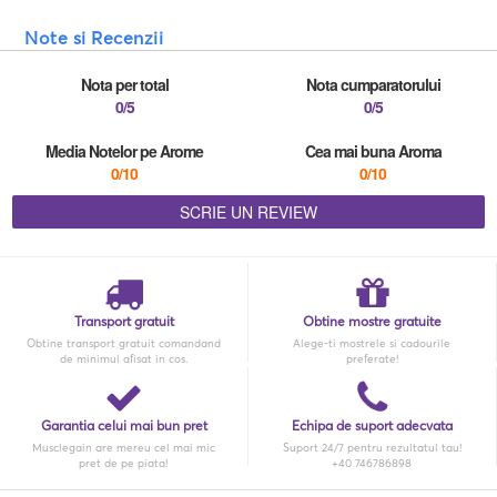
Note si Recenzii
Nota per total
Nota cumparatorului
0/5
0/5
Media Notelor pe Arome
Cea mai buna Aroma
0/10
0/10
SCRIE UN REVIEW
Transport gratuit
Obtine mostre gratuite
Obtine transport gratuit comandand
Alege-ti mostrele si cadourile
de minimul afisat in cos.
preferate!
Garantia celui mai bun pret
Echipa de suport adecvata
Musclegain are mereu cel mai mic
Suport 24/7 pentru rezultatul tau!
pret de pe piata!
+40 746786898