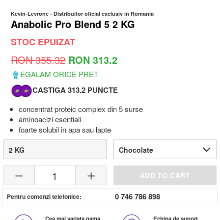
Kevin-Levrone
- Distribuitor oficial exclusiv in Romania
Anabolic Pro Blend 5 2 KG
STOC EPUIZAT
RON 355.32
RON 313.2
EGALAM ORICE PRET
CASTIGA 313.2 PUNCTE
concentrat proteic complex din 5 surse
aminoacizi esentiali
foarte solubil in apa sau lapte
2 KG
Chocolate
1
ADD TO CART
0 746 786 898
Pentru comenzi telefonice:
Cea mai variata gama
Echipa de suport