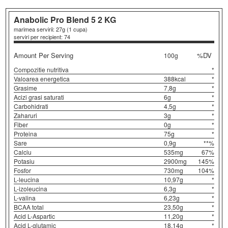
Anabolic Pro Blend 5
2 KG
marimea servirii: 27g (1 cupa)
serviri per recipient: 74
Amount Per Serving
%DV
100g
Compozitie nutritiva
*
Valoarea energetica
388kcal
*
Grasime
7,8g
*
Acizi grasi saturati
6g
*
Carbohidrati
4,5g
*
Zaharuri
3g
*
Fiber
0g
*
Proteina
75g
*
Sare
0,9g
**%
Calciu
535mg
67%
Potasiu
2900mg
145%
Fosfor
730mg
104%
L-leucina
10,97g
*
L-izoleucina
6,3g
*
L-valina
6,23g
*
BCAA total
23,50g
*
Acid L-Aspartic
11,20g
*
Acid L-glutamic
18,14g
*