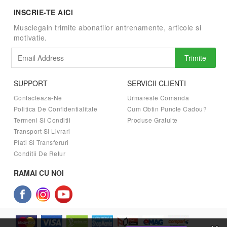
INSCRIE-TE AICI
Musclegain trimite abonatilor antrenamente, articole si
motivatie.
Trimite
SUPPORT
SERVICII CLIENTI
Contacteaza-Ne
Urmareste Comanda
Politica De Confidentialitate
Cum Obtin Puncte Cadou?
Termeni Si Conditii
Produse Gratuite
Transport Si Livrari
Plati Si Transferuri
Conditii De Retur
RAMAI CU NOI