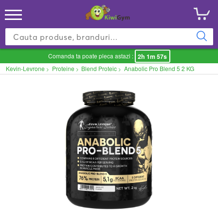
Comanda ta poate pleca astazi :
2h 1m 57s
Kevin-Levrone
Proteine
Blend Proteic
Anabolic Pro Blend 5 2 KG
>
>
>