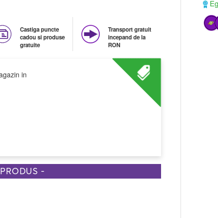
Ega
Castiga puncte
Transport gratuit
cadou si produse
incepand de la
gratuite
RON
agazin in
 PRODUS -