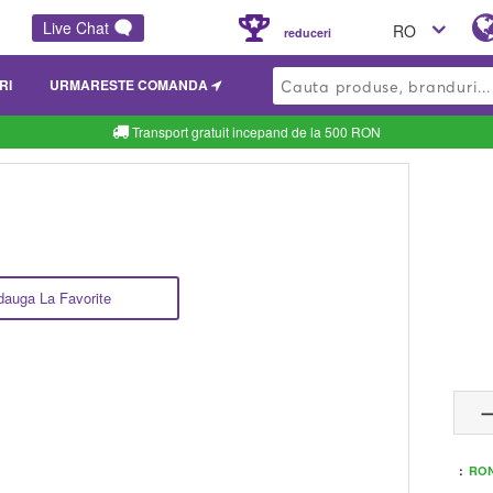
Live Chat
RO
reduceri
RI
URMARESTE COMANDA
Transport gratuit incepand de la 500 RON
dauga La Favorite
:
RON