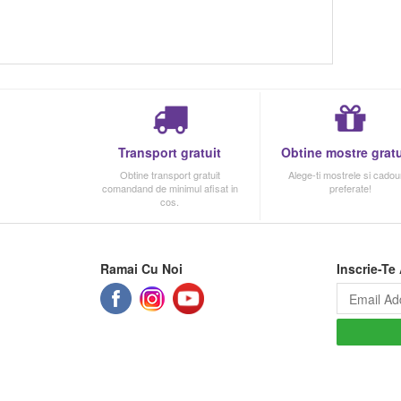
Transport gratuit
Obtine mostre gratu
Obtine transport gratuit
Alege-ti mostrele si cadour
comandand de minimul afisat in
preferate!
cos.
Ramai Cu Noi
Inscrie-Te 