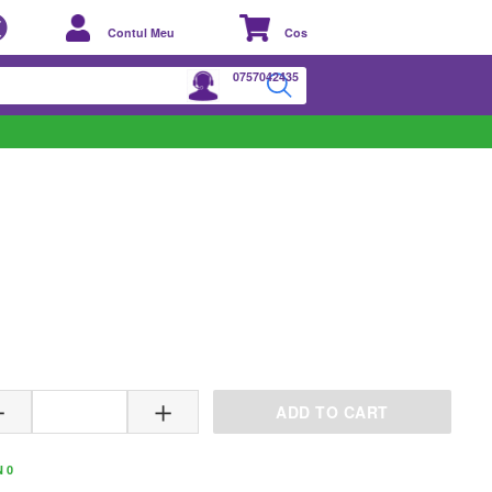
Contul Meu
Cos
0757042435
VARIANTE DISPONIBILE
ADD TO CART
 0