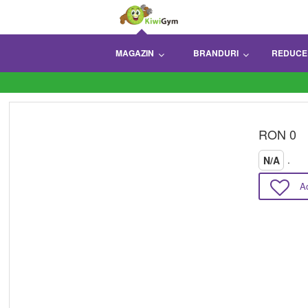
MAGAZIN
BRANDURI
REDUCE
RON 0
.
N/A
A