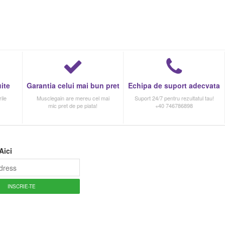
ite
Garantia celui mai bun pret
Echipa de suport adecvata
ile
Musclegain are mereu cel mai
Suport 24/7 pentru rezultatul tau!
mic pret de pe piata!
+40 746786898
Aici
INSCRIE-TE