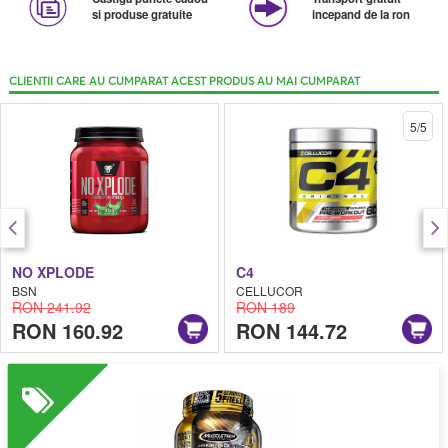
si produse gratuite
incepand de la ron
CLIENTII CARE AU CUMPARAT ACEST PRODUS AU MAI CUMPARAT
5/5
NO XPLODE
C4
BSN
CELLUCOR
RON 241.92
RON 189
RON 160.92
RON 144.72