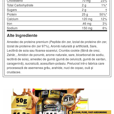
Cholesterol
70 mg
23%
Total Carbohydrate
2 g
1%*
Sugars
2 g
†
Protein
25 g
50%*
Calcium
120 mg
12%
Iron
.46 mg
3%
Sodium
150 mg
6%
Alte Ingrediente
Amestec de proteine premium (Peptide din zer, Izolat de proteine din zer,
Izolat de proteine din zer 97%), Aromă naturală și artificială, Sare,
Lecitină de soia sau floarea-soarelui, Crumbs cookie (făină de orez,
Zahăr, , Amidon de porumb, arome naturale, sare, bicarbonat de sodiu,
lecitină de soia), amestec de gumă (gumă de celuloză, gumă de xantan,
caragenină), sucraloză, acesulfam-potasiu. Prelucrat într-o fabrica care
procesează de asemenea grâu, arahide, nuci de copac, ouă și
crustacee.