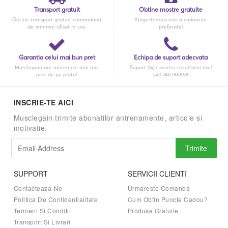
Transport gratuit
Obtine mostre gratuite
Obtine transport gratuit comandand
Alege-ti mostrele si cadourile
de minimul afisat in cos.
preferate!
Garantia celui mai bun pret
Echipa de suport adecvata
Musclegain are mereu cel mai mic
Suport 24/7 pentru rezultatul tau!
pret de pe piata!
+40 746786898
INSCRIE-TE AICI
Musclegain trimite abonatilor antrenamente, articole si
motivatie.
Trimite
SUPPORT
SERVICII CLIENTI
Contacteaza-Ne
Urmareste Comanda
Politica De Confidentialitate
Cum Obtin Puncte Cadou?
Termeni Si Conditii
Produse Gratuite
Transport Si Livrari