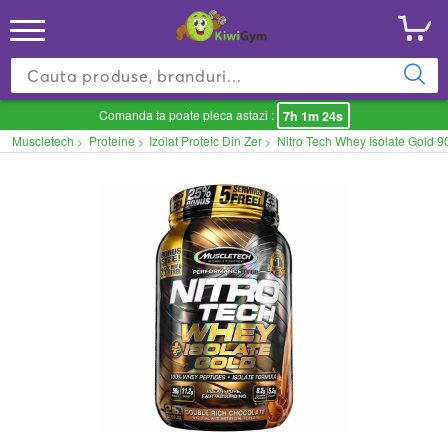
Comanda ta poate pleca astazi :
7h 1m 24s
Muscletech
Proteine
Izolat Proteic Din Zer
Nitro Tech Whey Isolate Gold 9
>
>
>