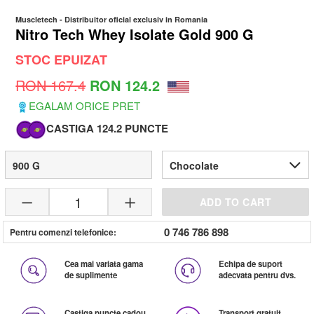
Muscletech
- Distribuitor oficial exclusiv in Romania
Nitro Tech Whey Isolate Gold 900 G
STOC EPUIZAT
RON 167.4
RON 124.2
EGALAM ORICE PRET
CASTIGA 124.2 PUNCTE
900 G
Chocolate
1
ADD TO CART
0 746 786 898
Pentru comenzi telefonice:
Cea mai variata gama
Echipa de suport
de suplimente
adecvata pentru dvs.
Castiga puncte cadou
Transport gratuit