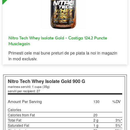
Nitro Tech Whey Isolate Gold
- Castiga 124.2 Puncte
Musclegain
Primesti cele mai bune preturi de pe piata la noi in magazin
in mod exclusiv.
Nitro Tech Whey Isolate Gold
900 G
marimea servirii: 1 cupa (35g)
serviri per recipient: 27
Amount Per Serving
%DV
130
Calories
Calories from Fat
20
Total Fat
2 g
3%*
Saturated Fat
1 g
5%*