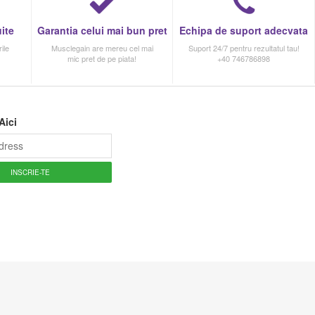
ite
Garantia celui mai bun pret
Echipa de suport adecvata
ile
Musclegain are mereu cel mai
Suport 24/7 pentru rezultatul tau!
mic pret de pe piata!
+40 746786898
Aici
INSCRIE-TE