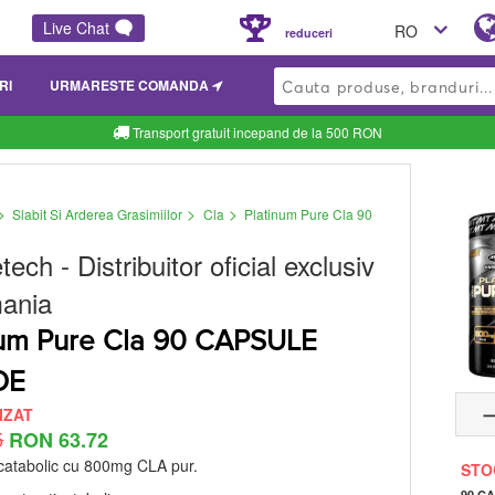
Live Chat
RO
reduceri
RI
URMARESTE COMANDA
Transport gratuit incepand de la 500 RON
>
>
>
Slabit Si Arderea Grasimiilor
Cla
Platinum Pure Cla 90
etech
- Distribuitor oficial exclusiv
ania
num Pure Cla 90 CAPSULE
DE
IZAT
5
RON 63.72
icatabolic cu 800mg CLA pur.
STO
90 CA