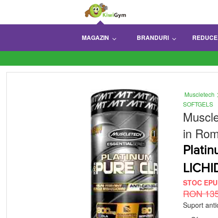
MAGAZIN
BRANDURI
REDUCE
Muscletech
SOFTGELS
Muscl
in Rom
Plati
LICHI
STOC EPU
RON 13
Suport ant