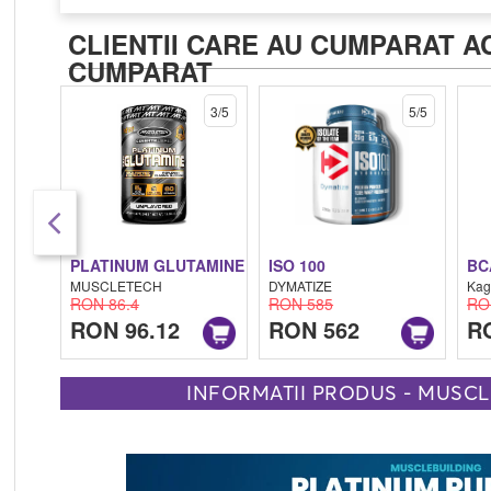
CLIENTII CARE AU CUMPARAT A
CUMPARAT
3/5
5/5
PLATINUM GLUTAMINE
ISO 100
BC
MUSCLETECH
DYMATIZE
Kag
RON 86.4
RON 585
RO
RON 96.12
RON 562
R
INFORMATII PRODUS - MUSCL