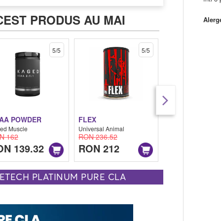
CEST PRODUS AU MAI
Alerg
5/5
5/5
AA POWDER
FLEX
FLEX
ed Muscle
Universal Animal
Universal Animal
N 162
RON 236.52
RON 204.12
ON 139.32
RON 212
RON 171.7
ETECH PLATINUM PURE CLA