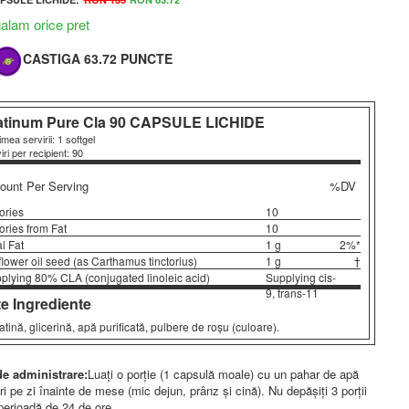
lam orice pret
CASTIGA 63.72 PUNCTE
atinum Pure Cla
90 CAPSULE LICHIDE
mea servirii: 1 softgel
iri per recipient: 90
unt Per Serving
%DV
ories
10
ories from Fat
10
al Fat
1 g
2%*
flower oil seed (as Carthamus tinctorius)
1 g
†
plying 80% CLA (conjugated linoleic acid)
Supplying cis-
9, trans-11
te Ingrediente
atină, glicerină, apă purificată, pulbere de roșu (culoare).
e administrare:
Luați o porție (1 capsulă moale) cu un pahar de apă
ri pe zi înainte de mese (mic dejun, prânz și cină). Nu depășiți 3 porții
 perioadă de 24 de ore.