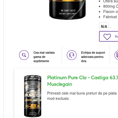
Ofera su
800mg C
Flacon cu
Fabricat
.
N/A
A
Cea mai variata
Echipa de suport
gama de
adecvata pentru
suplimente
dvs.
Platinum Pure Cla
- Castiga 63.
Musclegain
Primesti cele mai bune preturi de pe piata 
mod exclusiv.