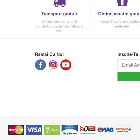
Transport gratuit
Obtine mostre gratu
Obtine transport gratuit
Alege-ti mostrele si cadour
comandand de minimul afisat in
preferate!
cos.
Ramai Cu Noi
Inscrie-Te 