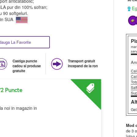
port anticatabolic;
LA pur din 100% sofran;
Ega
 90 softgeluri.
 in SUA
Pl
dauga La Favorite
mari
serv
Castiga puncte
Transport gratuit
Amo
cadou si produse
incepand de la ron
Cal
gratuite
Cal
Tot
Saf
72 Puncte
Sup
Al
la noi in magazin in
Gel
Mod d
de 3 o
într-o