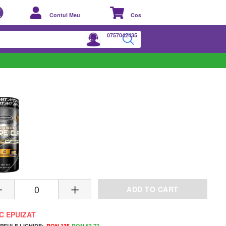
Contul Meu
Cos
0757042435
VARIANTE DISPONIBILE
ADD TO CART
C EPUIZAT
PSULE LICHIDE:
RON 135
RON 63.72