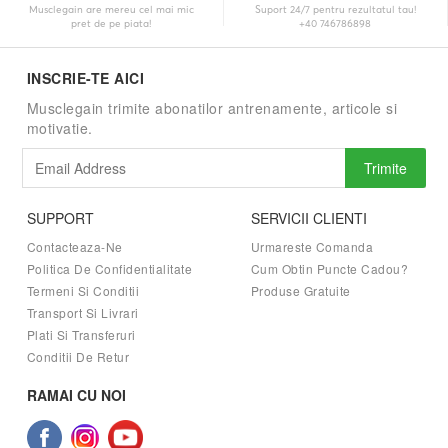
Musclegain are mereu cel mai mic
Suport 24/7 pentru rezultatul tau!
pret de pe piata!
+40 746786898
INSCRIE-TE AICI
Musclegain trimite abonatilor antrenamente, articole si
motivatie.
Trimite
SUPPORT
SERVICII CLIENTI
Contacteaza-Ne
Urmareste Comanda
Politica De Confidentialitate
Cum Obtin Puncte Cadou?
Termeni Si Conditii
Produse Gratuite
Transport Si Livrari
Plati Si Transferuri
Conditii De Retur
RAMAI CU NOI