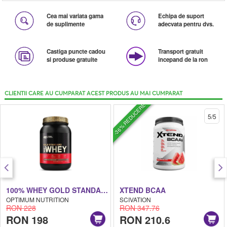
Cea mai variata gama
Echipa de suport
de suplimente
adecvata pentru dvs.
Castiga puncte cadou
Transport gratuit
si produse gratuite
incepand de la ron
CLIENTII CARE AU CUMPARAT ACEST PRODUS AU MAI CUMPARAT
-36% REDUCERE
5/5
100% WHEY GOLD STANDARD
XTEND BCAA
OPTIMUM NUTRITION
SCIVATION
RON 228
RON 347.76
RON 198
RON 210.6