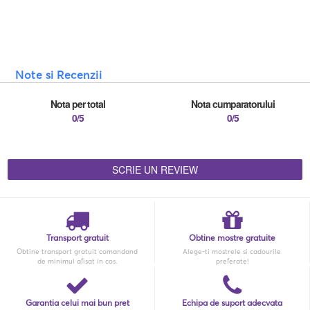
Note si Recenzii
Nota per total
Nota cumparatorului
0/5
0/5
SCRIE UN REVIEW
Transport gratuit
Obtine mostre gratuite
Obtine transport gratuit comandand
Alege-ti mostrele si cadourile
de minimul afisat in cos.
preferate!
Garantia celui mai bun pret
Echipa de suport adecvata