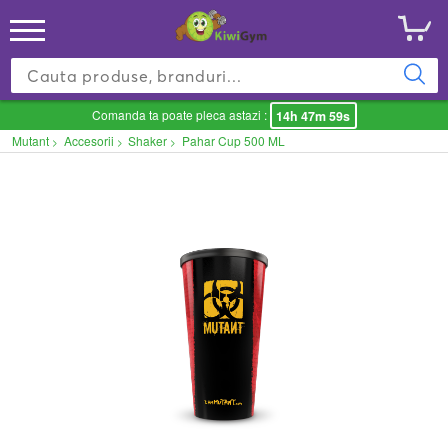
Comanda ta poate pleca astazi :
14h 47m 59s
Mutant
Accesorii
Shaker
Pahar Cup 500 ML
>
>
>