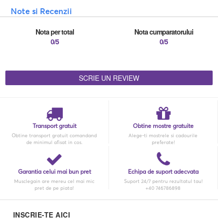
Note si Recenzii
Nota per total
Nota cumparatorului
0/5
0/5
SCRIE UN REVIEW
Transport gratuit
Obtine mostre gratuite
Obtine transport gratuit comandand
Alege-ti mostrele si cadourile
de minimul afisat in cos.
preferate!
Garantia celui mai bun pret
Echipa de suport adecvata
Musclegain are mereu cel mai mic
Suport 24/7 pentru rezultatul tau!
pret de pe piata!
+40 746786898
INSCRIE-TE AICI