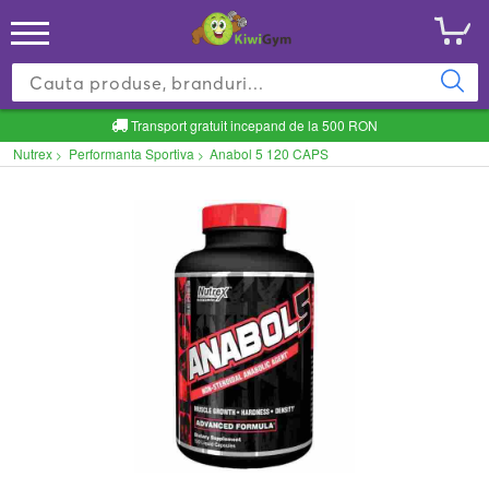
Transport gratuit incepand de la 500 RON
Nutrex
Performanta Sportiva
Anabol 5 120 CAPS
>
>