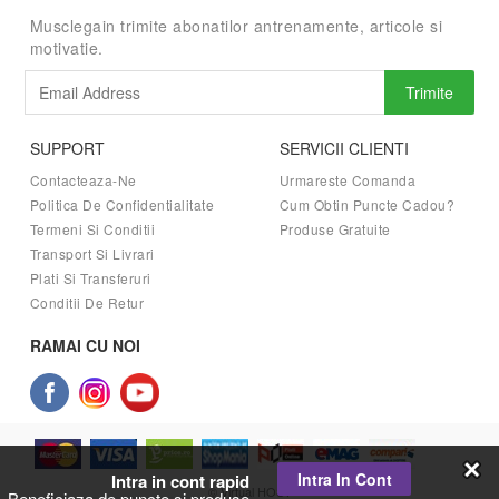
Musclegain trimite abonatilor antrenamente, articole si
motivatie.
Trimite
SUPPORT
SERVICII CLIENTI
Contacteaza-Ne
Urmareste Comanda
Politica De Confidentialitate
Cum Obtin Puncte Cadou?
Termeni Si Conditii
Produse Gratuite
Transport Si Livrari
Plati Si Transferuri
Conditii De Retur
RAMAI CU NOI
Intra In Cont
Intra in cont rapid
© Virtual HOST
Beneficiaza de puncte si produse