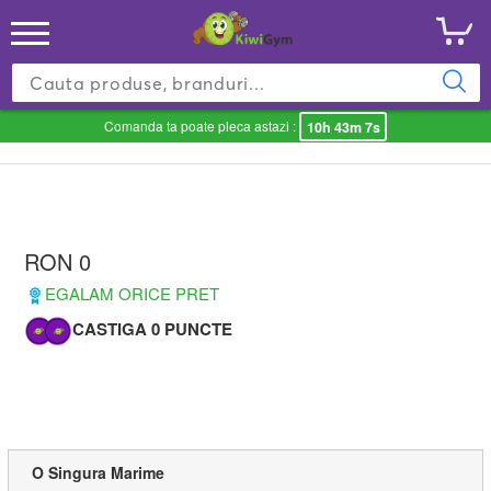
Comanda ta poate pleca astazi :
10h 43m 7s
RON 0
EGALAM ORICE PRET
CASTIGA 0 PUNCTE
O Singura Marime