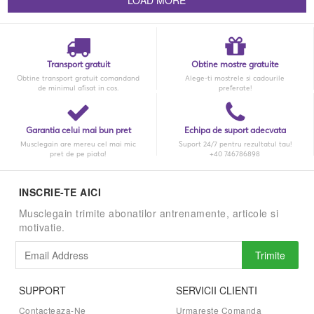
LOAD MORE
Transport gratuit
Obtine mostre gratuite
Obtine transport gratuit comandand
Alege-ti mostrele si cadourile
de minimul afisat in cos.
preferate!
Garantia celui mai bun pret
Echipa de suport adecvata
Musclegain are mereu cel mai mic
Suport 24/7 pentru rezultatul tau!
pret de pe piata!
+40 746786898
INSCRIE-TE AICI
Musclegain trimite abonatilor antrenamente, articole si
motivatie.
Trimite
SUPPORT
SERVICII CLIENTI
Contacteaza-Ne
Urmareste Comanda