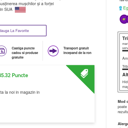
susținerea mușchilor și a forței
Ega
 in SUA
dauga La Favorite
Tr
mari
serv
Castiga puncte
Transport gratuit
cadou si produse
incepand de la ron
gratuite
Amo
Tri
Al
85.32 Puncte
Hid
mag
ta la noi in magazin in
Mod d
poate 
rezult
Alerg