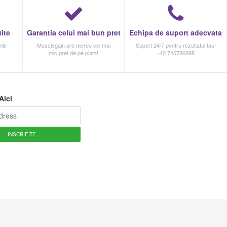
ite
Garantia celui mai bun pret
Echipa de suport adecvata
ile
Musclegain are mereu cel mai
Suport 24/7 pentru rezultatul tau!
mic pret de pe piata!
+40 746786898
Aici
INSCRIE-TE