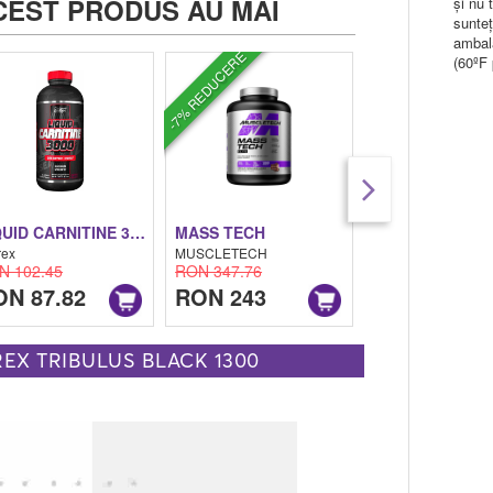
CEST PRODUS AU MAI
și nu 
sunteț
ambala
-7% REDUCERE
(60ºF 
LIQUID CARNITINE 3000
MASS TECH
PAK
rex
MUSCLETECH
Universal Animal
N 102.45
RON 347.76
RON 290.52
ON 87.82
RON 243
RON 245
EX TRIBULUS BLACK 1300