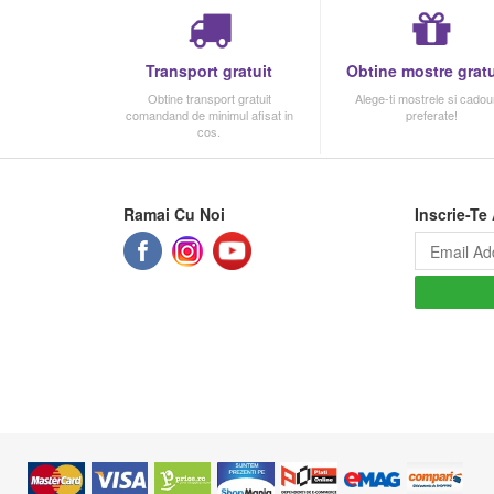
Transport gratuit
Obtine mostre gratu
Obtine transport gratuit
Alege-ti mostrele si cadour
comandand de minimul afisat in
preferate!
cos.
Ramai Cu Noi
Inscrie-Te 