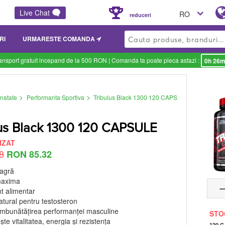
Live Chat
RO
reduceri
RI
URMARESTE COMANDA
ansport gratuit incepand de la 500 RON
| Comanda ta poate pleca astazi :
0h 26m
>
>
natate
Performanta Sportiva
Tribulus Black 1300 120 CAPS
lus Black 1300 120 CAPSULE
IZAT
8
RON 85.32
eagră
maxima
t alimentar
atural pentru testosteron
 îmbunătățirea performanței masculine
STO
te vitalitatea, energia și rezistența
120 