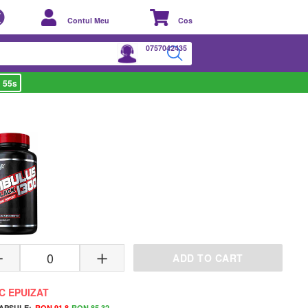
Contul Meu
Cos
0757042435
 54s
VARIANTE DISPONIBILE
ADD TO CART
C EPUIZAT
CAPSULE:
RON 91.8
RON 85.32