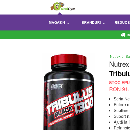
MAGAZIN
BRANDURI
REDUCE
Tr
>
Nutrex
Sa
Nutrex
Tribu
STOC EPU
RON 91.
Seria N
Putere 
Suplimen
Suport n
Ajută la
Reînnoieș