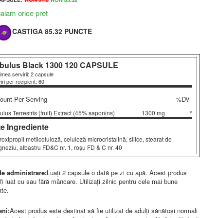
lam orice pret
CASTIGA 85.32 PUNCTE
ibulus Black 1300
120 CAPSULE
mea servirii: 2 capsule
iri per recipient: 60
unt Per Serving
%DV
bulus Terrestris (fruit) Extract (45% saponins)
1300 mg
*
te Ingrediente
roxipropil metilceluloză, celuloză microcristalină, silice, stearat de
neziu, albastru FD&C nr. 1, roșu FD & C nr. 40
e administrare:
Luați 2 capsule o dată pe zi cu apă. Acest produs
fi luat cu sau fără mâncare. Utilizați zilnic pentru cele mai bune
ate.
eni:
Acest produs este destinat să fie utilizat de adulți sănătoși normali