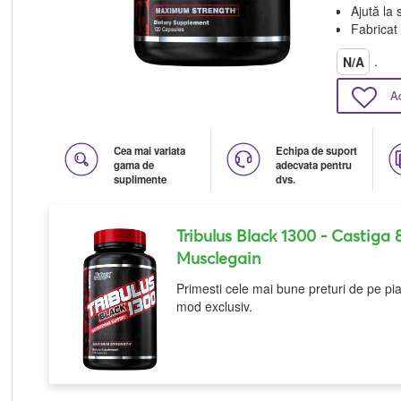
Ajută la 
Fabricat
.
N/A
A
Cea mai variata
Echipa de suport
gama de
adecvata pentru
suplimente
dvs.
Tribulus Black 1300
- Castiga 
Musclegain
Primesti cele mai bune preturi de pe pia
mod exclusiv.