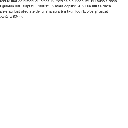
trebuie luat de nimeni cu afecțiuni medicale cunoscute. Nu folosiți dacă
i gravidă sau alăptați. Păstrați în afara copiilor. A nu se utiliza dacă
jele au fost afectate de lumina solară într-un loc răcoros și uscat
până la 80ºF).
4/5
MASS
MADNESS
C
MUTANT
MUTANT
C
RON 151.2
RON 140.4
R
RON 135
RON 91.8
R