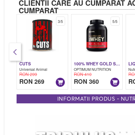
CLIENTII CARE AU CUMPARAT A
CUMPARAT
3/5
5/5
CUTS
100% WHEY GOLD STANDARD
Universal Animal
OPTIMUM NUTRITION
Nut
RON 299
RON 410
RO
RON 269
RON 360
R
INFORMATII PRODUS - NUTR