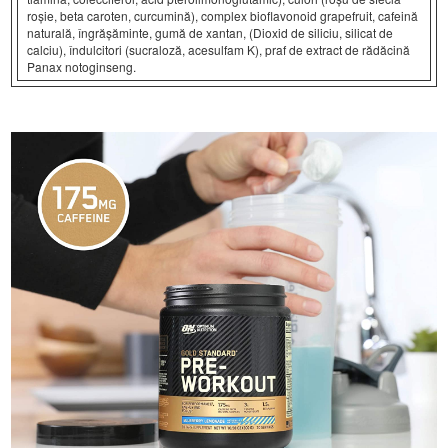
roșie, beta caroten, curcumină), complex bioflavonoid grapefruit, cafeină
naturală, îngrășăminte, gumă de xantan, (Dioxid de siliciu, silicat de
calciu), îndulcitori (sucraloză, acesulfam K), praf de extract de rădăcină
Panax notoginseng.