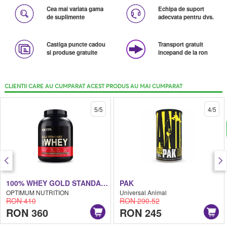
Cea mai variata gama
Echipa de suport
de suplimente
adecvata pentru dvs.
Castiga puncte cadou
Transport gratuit
si produse gratuite
incepand de la ron
CLIENTII CARE AU CUMPARAT ACEST PRODUS AU MAI CUMPARAT
5/5
4/5
100% WHEY GOLD STANDARD
PAK
OPTIMUM NUTRITION
Universal Animal
RON 410
RON 290.52
RON 360
RON 245