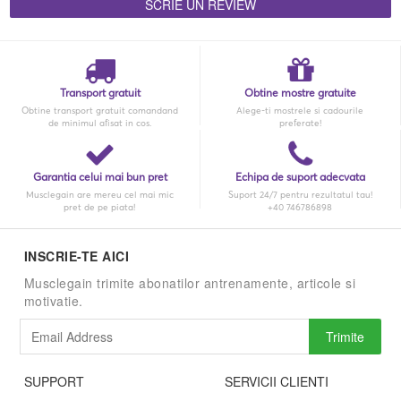
SCRIE UN REVIEW
Transport gratuit
Obtine mostre gratuite
Obtine transport gratuit comandand
Alege-ti mostrele si cadourile
de minimul afisat in cos.
preferate!
Garantia celui mai bun pret
Echipa de suport adecvata
Musclegain are mereu cel mai mic
Suport 24/7 pentru rezultatul tau!
pret de pe piata!
+40 746786898
INSCRIE-TE AICI
Musclegain trimite abonatilor antrenamente, articole si
motivatie.
Trimite
SUPPORT
SERVICII CLIENTI