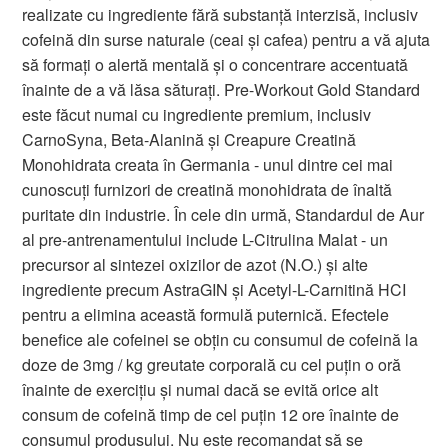
realizate cu ingrediente fără substanță interzisă, inclusiv
cofeină din surse naturale (ceai și cafea) pentru a vă ajuta
să formați o alertă mentală și o concentrare accentuată
înainte de a vă lăsa săturați. Pre-Workout Gold Standard
este făcut numai cu ingrediente premium, inclusiv
CarnoSyna, Beta-Alanină și Creapure Creatină
Monohidrata creata în Germania - unul dintre cei mai
cunoscuți furnizori de creatină monohidrata de înaltă
puritate din industrie. În cele din urmă, Standardul de Aur
al pre-antrenamentului include L-Citrulina Malat - un
precursor al sintezei oxizilor de azot (N.O.) și alte
ingrediente precum AstraGIN și Acetyl-L-Carnitină HCI
pentru a elimina această formulă puternică. Efectele
benefice ale cofeinei se obțin cu consumul de cofeină la
doze de 3mg / kg greutate corporală cu cel puțin o oră
înainte de exercițiu și numai dacă se evită orice alt
consum de cofeină timp de cel puțin 12 ore înainte de
consumul produsului. Nu este recomandat să se