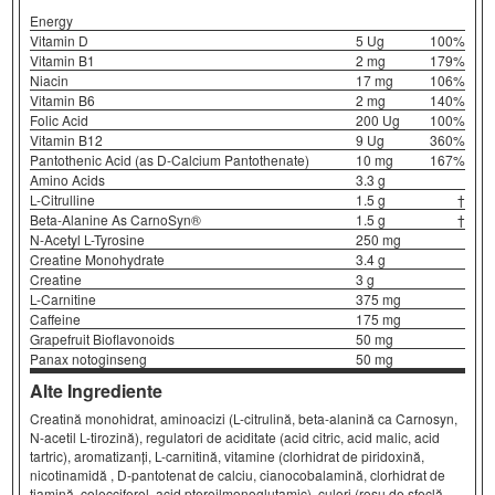
Energy
Vitamin D
5 Ug
100%
Vitamin B1
2 mg
179%
Niacin
17 mg
106%
Vitamin B6
2 mg
140%
Folic Acid
200 Ug
100%
Vitamin B12
9 Ug
360%
Pantothenic Acid (as D-Calcium Pantothenate)
10 mg
167%
Amino Acids
3.3 g
L-Citrulline
1.5 g
†
Beta-Alanine As CarnoSyn®
1.5 g
†
N-Acetyl L-Tyrosine
250 mg
Creatine Monohydrate
3.4 g
Creatine
3 g
L-Carnitine
375 mg
Caffeine
175 mg
Grapefruit Bioflavonoids
50 mg
Panax notoginseng
50 mg
Alte Ingrediente
Creatină monohidrat, aminoacizi (L-citrulină, beta-alanină ca Carnosyn,
N-acetil L-tirozină), regulatori de aciditate (acid citric, acid malic, acid
tartric), aromatizanți, L-carnitină, vitamine (clorhidrat de piridoxină,
nicotinamidă , D-pantotenat de calciu, cianocobalamină, clorhidrat de
tiamină, colecciferol, acid pteroilmonoglutamic), culori (roșu de sfeclă