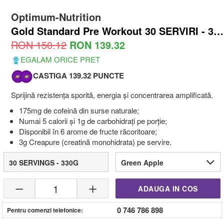
Optimum-Nutrition
Gold Standard Pre Workout 30 SERVIRI - 330G
RON 150.12
RON 139.32
EGALAM ORICE PRET
CASTIGA 139.32 PUNCTE
Sprijină rezistența sporită, energia și concentrarea amplificată.
175mg de cofeină din surse naturale;
Numai 5 calorii și 1g de carbohidrați pe porție;
Disponibil în 6 arome de fructe răcoritoare;
3g Creapure (creatină monohidrata) pe servire.
30 SERVINGS - 330G
Green Apple
1
ADAUGA IN COS
0 746 786 898
Pentru comenzi telefonice: