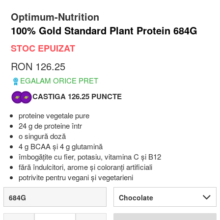
Optimum-Nutrition
100% Gold Standard Plant Protein 684G
STOC EPUIZAT
RON 126.25
EGALAM ORICE PRET
CASTIGA 126.25 PUNCTE
proteine vegetale pure
24 g de proteine într
o singură doză
4 g BCAA și 4 g glutamină
îmbogățite cu fier, potasiu, vitamina C și B12
fără îndulcitori, arome și coloranți artificiali
potrivite pentru vegani și vegetarieni
684G
Chocolate