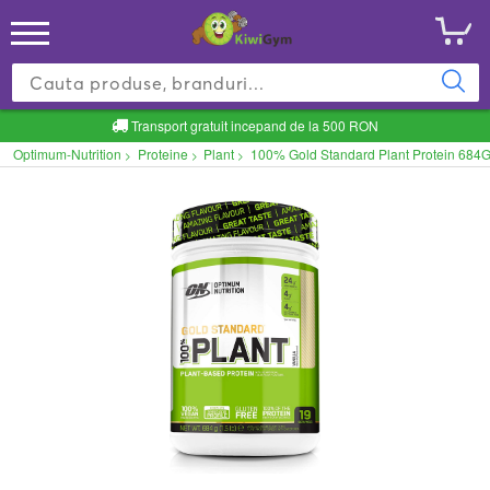
Transport gratuit incepand de la 500 RON
Optimum-Nutrition
Proteine
Plant
100% Gold Standard Plant Protein 684
>
>
>