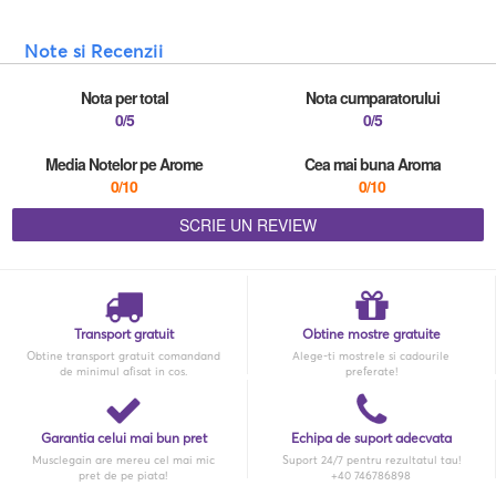
Note si Recenzii
Nota per total
Nota cumparatorului
0/5
0/5
Media Notelor pe Arome
Cea mai buna Aroma
0/10
0/10
SCRIE UN REVIEW
Transport gratuit
Obtine mostre gratuite
Obtine transport gratuit comandand
Alege-ti mostrele si cadourile
de minimul afisat in cos.
preferate!
Garantia celui mai bun pret
Echipa de suport adecvata
Musclegain are mereu cel mai mic
Suport 24/7 pentru rezultatul tau!
pret de pe piata!
+40 746786898