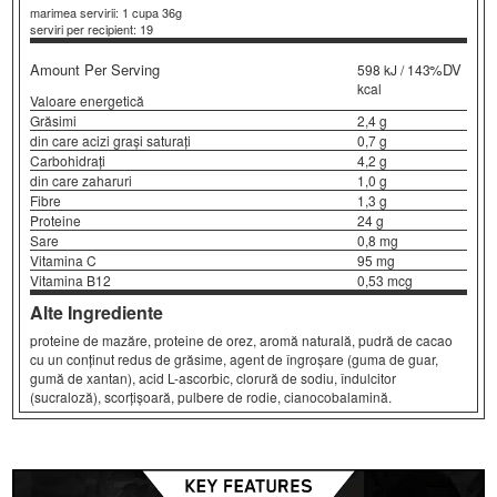
marimea servirii: 1 cupa 36g
serviri per recipient: 19
Amount Per Serving
%DV
598 kJ / 143
kcal
Valoare energetică
Grăsimi
2,4 g
din care acizi grași saturați
0,7 g
Carbohidrați
4,2 g
din care zaharuri
1,0 g
Fibre
1,3 g
Proteine
24 g
Sare
0,8 mg
Vitamina C
95 mg
Vitamina B12
0,53 mcg
Alte Ingrediente
proteine de mazăre, proteine de orez, aromă naturală, pudră de cacao
cu un conținut redus de grăsime, agent de îngroșare (guma de guar,
gumă de xantan), acid L-ascorbic, clorură de sodiu, îndulcitor
(sucraloză), scorțișoară, pulbere de rodie, cianocobalamină.