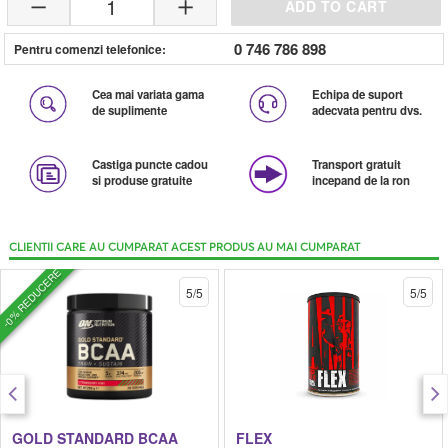
1
ADD TO CART
0 746 786 898
Pentru comenzi telefonice:
Cea mai variata gama
Echipa de suport
de suplimente
adecvata pentru dvs.
Castiga puncte cadou
Transport gratuit
si produse gratuite
incepand de la ron
CLIENTII CARE AU CUMPARAT ACEST PRODUS AU MAI CUMPARAT
-0% REDUCERE
5/5
5/5
GOLD STANDARD BCAA
FLEX