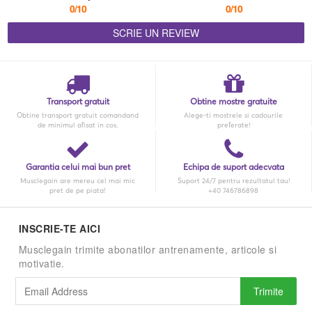
0/10
0/10
SCRIE UN REVIEW
Transport gratuit
Obtine mostre gratuite
Obtine transport gratuit comandand
Alege-ti mostrele si cadourile
de minimul afisat in cos.
preferate!
Garantia celui mai bun pret
Echipa de suport adecvata
Musclegain are mereu cel mai mic
Suport 24/7 pentru rezultatul tau!
pret de pe piata!
+40 746786898
INSCRIE-TE AICI
Musclegain trimite abonatilor antrenamente, articole si
motivatie.
Trimite