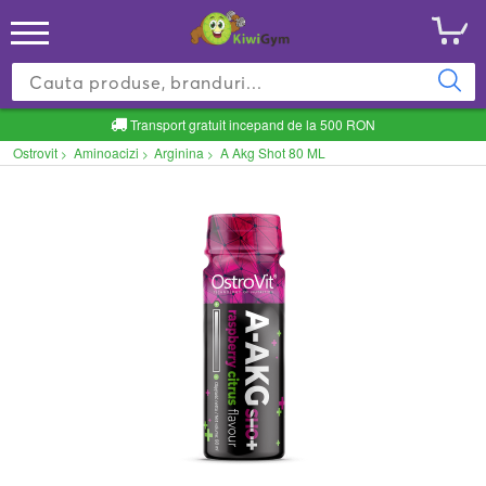
Transport gratuit incepand de la 500 RON
Ostrovit
Aminoacizi
Arginina
A Akg Shot 80 ML
>
>
>