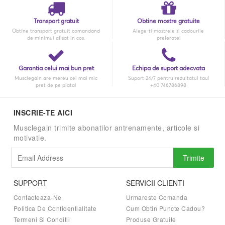
Transport gratuit
Obtine mostre gratuite
Obtine transport gratuit comandand
Alege-ti mostrele si cadourile
de minimul afisat in cos.
preferate!
Garantia celui mai bun pret
Echipa de suport adecvata
Musclegain are mereu cel mai mic
Suport 24/7 pentru rezultatul tau!
pret de pe piata!
+40 746786898
INSCRIE-TE AICI
Musclegain trimite abonatilor antrenamente, articole si
motivatie.
Trimite
SUPPORT
SERVICII CLIENTI
Contacteaza-Ne
Urmareste Comanda
Politica De Confidentialitate
Cum Obtin Puncte Cadou?
Termeni Si Conditii
Produse Gratuite