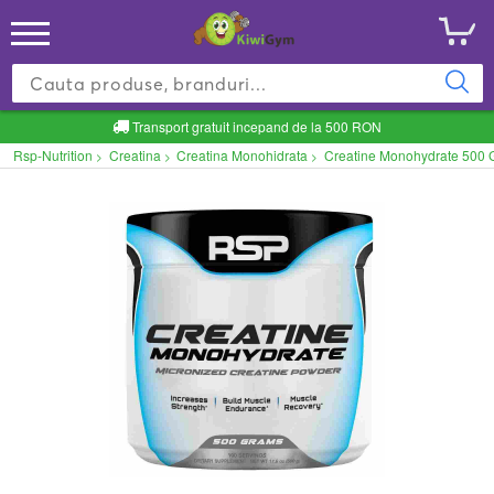
Transport gratuit incepand de la 500 RON
Rsp-Nutrition
Creatina
Creatina Monohidrata
Creatine Monohydrate 500 
>
>
>