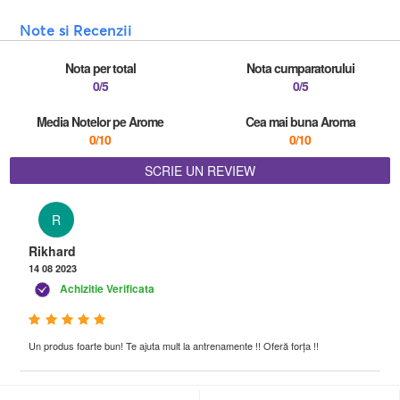
Note si Recenzii
Nota per total
Nota cumparatorului
0/5
0/5
Media Notelor pe Arome
Cea mai buna Aroma
0/10
0/10
SCRIE UN REVIEW
R
Rikhard
14 08 2023
Achizitie Verificata
Un produs foarte bun! Te ajuta mult la antrenamente !! Oferă forța !!