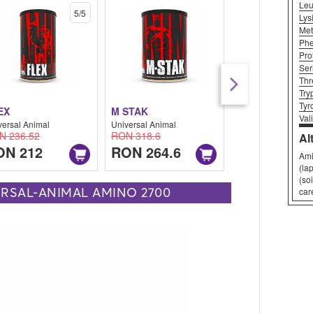
Leu
5/5
Lys
Met
Phe
Pro
Ser
Thr
Try
Tyr
EX
M STAK
STORM
Val
versal Animal
Universal Animal
Universal Animal
N 236.52
RON 318.6
RON 312.12
Al
ON 212
RON 264.6
RON 258.1
Ami
(lap
(so
ERSAL-ANIMAL AMINO 2700
car