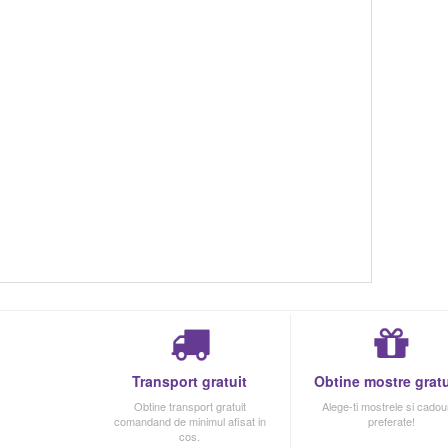
Transport gratuit
Obtine mostre gratu
Obtine transport gratuit
Alege-ti mostrele si cadour
comandand de minimul afisat in
preferate!
cos.