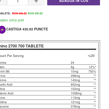
ADAUGA IN COS
TABLETE:
RON 506.52
RON 430.92
lam orice pret
CASTIGA 430.92 PUNCTE
ino 2700
700 TABLETE
 2700
- Castiga 0 Puncte Musclegain
unt Per Serving
%DV
cele mai bune preturi de pe piata la noi in magazin in
ories
24
siv.
tein
6g
12%*
amin B6
15mg
750%
nine
298mg
**
inine
145mg
**
artic Acid
652mg
**
tine
153mg
**
tamic Acid
1038mg
**
cine
113mg
**
tidine
121mg
**
leucine
378mg
**