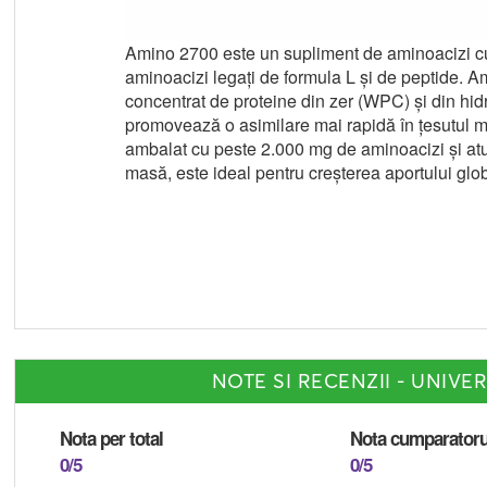
Amino 2700 este un supliment de aminoacizi cu
aminoacizi legați de formula L și de peptide. Ami
concentrat de proteine din zer (WPC) și din hid
promovează o asimilare mai rapidă în țesutul 
ambalat cu peste 2.000 mg de aminoacizi și atun
masă, este ideal pentru creșterea aportului glob
NOTE SI RECENZII - UNIVE
Nota per total
Nota cumparatoru
0/5
0/5