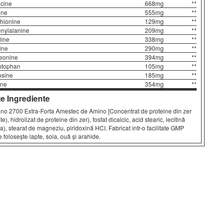
-15% REDUCERE
cine
668mg
**
5/5
ine
555mg
**
hionine
129mg
**
nylalanine
209mg
**
line
338mg
**
ine
290mg
**
eonine
394mg
**
ptophan
105mg
**
osine
185mg
**
CALCIUM & MAGNESIUM
WHEY
P
ine
354mg
**
NOW
Universal Animal
Un
RON 106.92
RON 355.32
R
te Ingrediente
2
RON 73.44
RON 329.4
R
no 2700 Extra-Forta Amestec de Amino [Concentrat de proteine din zer
te), hidrolizat de proteine din zer), fosfat dicalcic, acid stearic, lecitină
ia), stearat de magneziu, piridoxină HCI. Fabricat într-o facilitate GMP
e folosește lapte, soia, ouă și arahide.