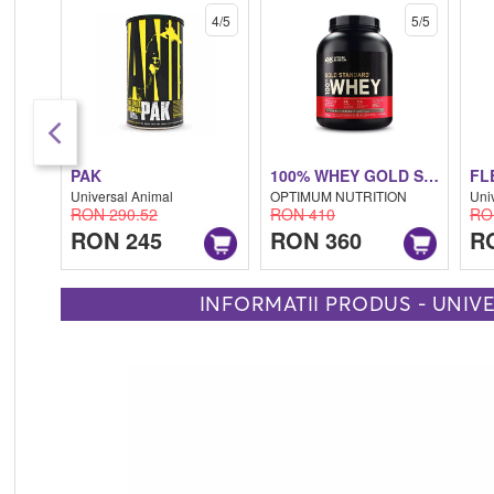
5/5
4/5
5/5
PAK
100% WHEY GOLD STANDARD
FL
Universal Animal
OPTIMUM NUTRITION
Uni
RON 290.52
RON 410
RO
RON 245
RON 360
R
INFORMATII PRODUS - UNIV