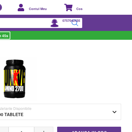
Contul Meu
Cos
0757042435
m 44s
VARIANTE DISPONIBILE
Variante Disponibile
00 TABLETE