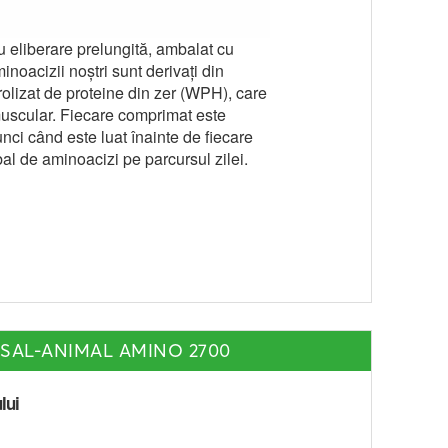
 eliberare prelungită, ambalat cu
noacizii noștri sunt derivați din
rolizat de proteine din zer (WPH), care
muscular. Fiecare comprimat este
ci când este luat înainte de fiecare
al de aminoacizi pe parcursul zilei.
RSAL-ANIMAL AMINO 2700
lui