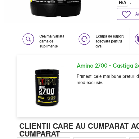
.
N/A
A
Cea mai variata
Echipa de suport
gama de
adecvata pentru
suplimente
dvs.
Amino 2700
- Castiga 2
Primesti cele mai bune preturi d
mod exclusiv.
CLIENTII CARE AU CUMPARAT A
CUMPARAT