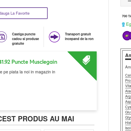
dauga La Favorite
700 
Ega
Castiga puncte
Transport gratuit
cadou si produse
incepand de la ron
gratuite
Am
41.92 Puncte Musclegain
Amino
Amo
e pe piata la noi in magazin in
Primesti 
Cal
mod exclu
Pro
Vit
Ala
Arg
Asp
Cys
Glu
CEST PRODUS AU MAI
Gly
His
Iso