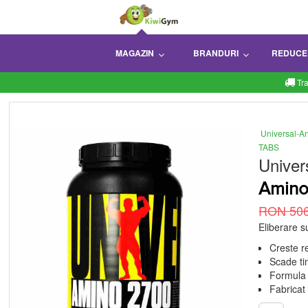
MAGAZIN
BRANDURI
REDUCE
Tr
Universal-A
TABS
Univer
Amino
RON 506
Eliberare s
Creste r
Scade ti
Formula 
Fabricat