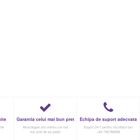
ite
Garantia celui mai bun pret
Echipa de suport adecvata
ile
Musclegain are mereu cel mai
Suport 24/7 pentru rezultatul tau!
mic pret de pe piata!
+40 746786898