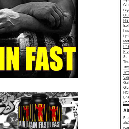
Glu
Gly
Glu
His
Iso
Leu
Lys
Met
Phe
Pro
Ser
Thr
Try
Tyr
Val
Gai
Glu
HCl
Bit
(ro
Al
Pro
alc
(ca