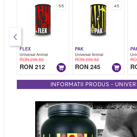
5/5
5/5
4/5
FLEX
PAK
PA
Universal Animal
Universal Animal
Uni
RON 236.52
RON 290.52
RO
RON 212
RON 245
R
INFORMATII PRODUS - UNIVER