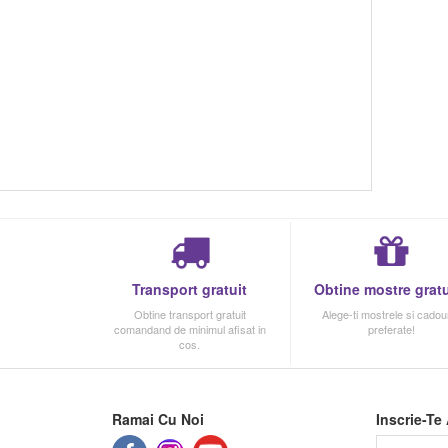
Transport gratuit
Obtine mostre gratu
Obtine transport gratuit
Alege-ti mostrele si cadour
comandand de minimul afisat in
preferate!
cos.
Ramai Cu Noi
Inscrie-Te 