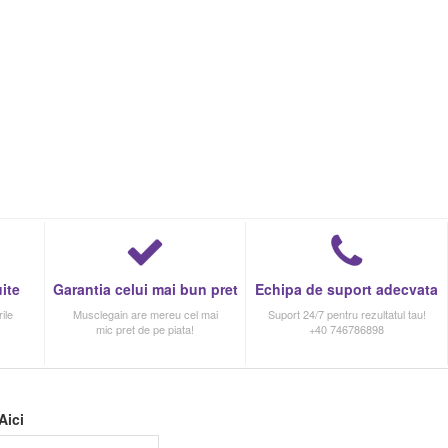
ite
Garantia celui mai bun pret
Echipa de suport adecvata
ile
Musclegain are mereu cel mai
Suport 24/7 pentru rezultatul tau!
mic pret de pe piata!
+40 746786898
Aici