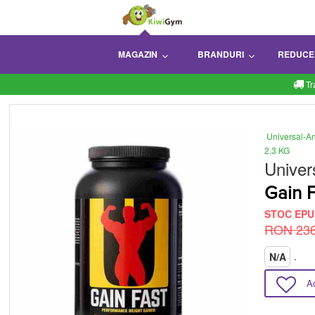
MAGAZIN
BRANDURI
REDUCE
Tr
Universal-A
2.3 KG
Univer
Gain 
STOC EPU
RON 236
.
N/A
A