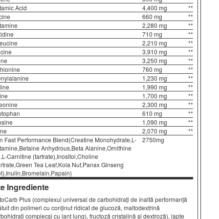
tamic Acid
4,400 mg
**
cine
660 mg
**
tamine
2,280 mg
**
tidine
710 mg
**
leucine
2,210 mg
**
cine
3,910 mg
**
ine
3,250 mg
**
hionine
760 mg
**
nylalanine
1,230 mg
**
line
1,990 mg
**
ine
1,700 mg
**
eonine
2,300 mg
**
ptophan
610 mg
**
osine
1,090 mg
**
ine
2,070 mg
**
n Fast Performance Blend(Creatine Monohydrate,L-
2750mg
tamine,Betaine Anhydrous,Beta Alanine,Ornithine
,L-Carnitine (tartrate),Inositol,Choline
artrate,Green Tea Leaf,Kola Nut,Panax Ginseng
ot),Inulin,Bromelain,Papain)
te Ingrediente
toCarb Plus (complexul universal de carbohidrați de înaltă performanță
ătuit din polimeri cu conținut ridicat de glucoză, maltodextrină
rbohidrați complecși cu lanț lung), fructoză cristalină și dextroză), lapte