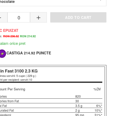
hocolate
ADD TO CART
C EPUIZAT
G:
RON 236.52
RON 214.92
lam orice pret
CASTIGA 214.92 PUNCTE
Gain Fast 3100
- Castiga 214.92 Puncte
Musclegain
Primesti cele mai bune preturi de pe piata la noi in mag
in Fast 3100
2.3 KG
mod exclusiv.
mea servirii: 5 cupe ( 229 g )
iri per recipient: serviri 10
unt Per Serving
%DV
ories
820
ories from Fat
30
al Fat
3.5 g
6%*
urated Fat
2 g
10%*
lesterol
95 mg
31%*