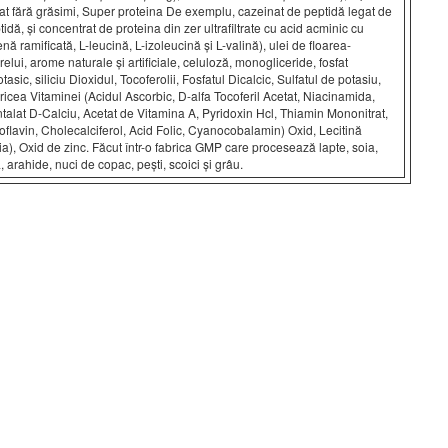
at fără grăsimi, Super proteina De exemplu, cazeinat de peptidă legat de
tidă, și concentrat de proteina din zer ultrafiltrate cu acid acminic cu
enă ramificată, L-leucină, L-izoleucină și L-valină), ulei de floarea-
relui, arome naturale și artificiale, celuloză, monogliceride, fosfat
tasic, siliciu Dioxidul, Tocoferolii, Fosfatul Dicalcic, Sulfatul de potasiu,
ricea Vitaminei (Acidul Ascorbic, D-alfa Tocoferil Acetat, Niacinamida,
talat D-Calciu, Acetat de Vitamina A, Pyridoxin Hcl, Thiamin Mononitrat,
oflavin, Cholecalciferol, Acid Folic, Cyanocobalamin) Oxid, Lecitină
ia), Oxid de zinc. Făcut într-o fabrica GMP care procesează lapte, soia,
, arahide, nuci de copac, pești, scoici și grâu.