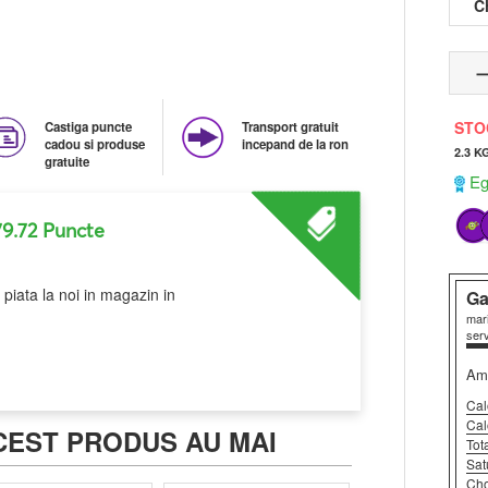
C
STO
Castiga puncte
Transport gratuit
cadou si produse
incepand de la ron
2.3 K
gratuite
Ega
79.72 Puncte
piata la noi in magazin in
Ga
mari
serv
Amo
Cal
Cal
CEST PRODUS AU MAI
Tot
Sat
Cho