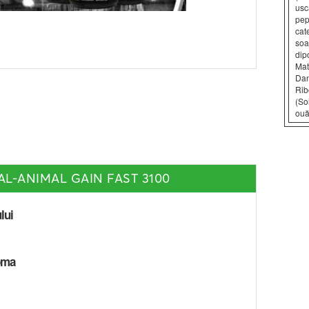
usc
pep
cat
soa
dipo
Mat
Dan
Rib
(So
ouă
AL-ANIMAL GAIN FAST 3100
lui
oma