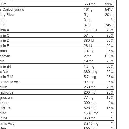
dium
550 mg
23%*
5/5
al Carbohydrate
161 g
54%*
tary Fiber
5 g
20%*
ars
31 g
**
tein
37 g
74%*
amin A
4,750 IU
95%
amin C
57 mg
95%
amin D
380 IU
95%
amin E
28 IU
95%
FLEX
STAK
C
amin
1.4 mg
95%
Universal Animal
Universal Animal
C
RON 204.12
RON 307.8
R
oflavin
2 mg
120%
cin
19 mg
95%
2
RON 171.72
RON 268.8
R
amin B6
1.9 mg
95%
ic Acid
380 mcg
95%
amin B12
5.7 mcg
95%
tothenic Acid
9.6 mg
96%
cium
250 mg
25%
sphorus
200 mg
20%
gnesium
77 mg
19%
oride
300 mg
9%
assium
528 mg
15%
nine
1,740 mg
**
inine
850 mg
**
artic Acid
3,810 mg
**
tine
890 mg
**