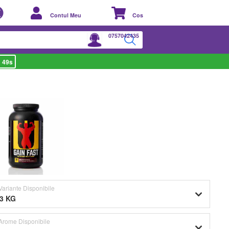
Contul Meu
Cos
0757042435
 48s
VARIANTE DISPONIBILE
Variante Disponibile
.3 KG
Arome Disponibile