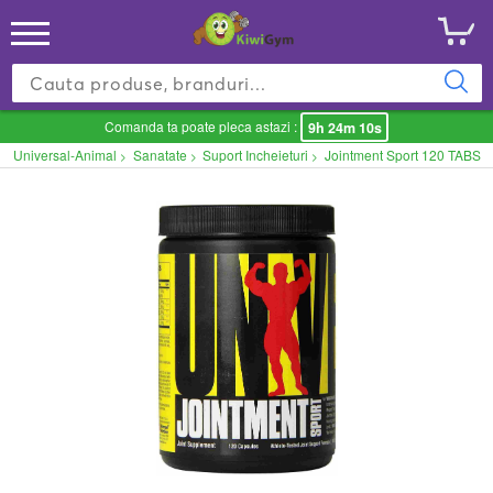
Comanda ta poate pleca astazi :
9h 24m 10s
Universal-Animal
Sanatate
Suport Incheieturi
Jointment Sport 120 TABS
>
>
>