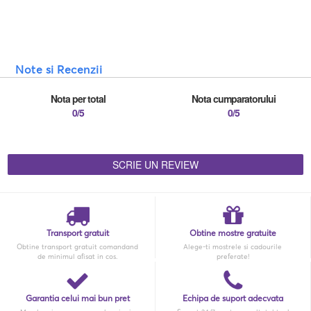
Note si Recenzii
Nota per total
Nota cumparatorului
0/5
0/5
SCRIE UN REVIEW
Transport gratuit
Obtine mostre gratuite
Obtine transport gratuit comandand
Alege-ti mostrele si cadourile
de minimul afisat in cos.
preferate!
Garantia celui mai bun pret
Echipa de suport adecvata