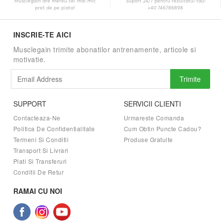
Musclegain are mereu cel mai mic
Suport 24/7 pentru rezultatul tau!
pret de pe piata!
+40 746786898
INSCRIE-TE AICI
Musclegain trimite abonatilor antrenamente, articole si
motivatie.
Trimite
SUPPORT
SERVICII CLIENTI
Contacteaza-Ne
Urmareste Comanda
Politica De Confidentialitate
Cum Obtin Puncte Cadou?
Termeni Si Conditii
Produse Gratuite
Transport Si Livrari
Plati Si Transferuri
Conditii De Retur
RAMAI CU NOI