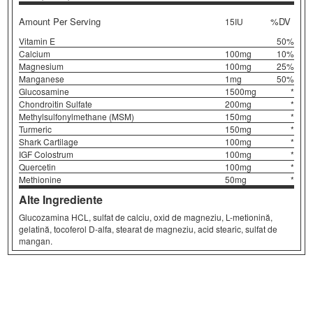
Amount Per Serving
%DV
15IU
Vitamin E
50%
Calcium
100mg
10%
Magnesium
100mg
25%
Manganese
1mg
50%
Glucosamine
1500mg
*
Chondroitin Sulfate
200mg
*
Methylsulfonylmethane (MSM)
150mg
*
Turmeric
150mg
*
Shark Cartilage
100mg
*
IGF Colostrum
100mg
*
Quercetin
100mg
*
Methionine
50mg
*
Alte Ingrediente
Glucozamina HCL, sulfat de calciu, oxid de magneziu, L-metionină,
gelatină, tocoferol D-alfa, stearat de magneziu, acid stearic, sulfat de
mangan.