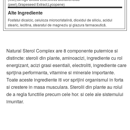
(peel),Grapeseed Extract,Lycopene)
Alte Ingrediente
Fosfatul dicalcic, celuloza microcristalină, dioxidul de siliciu, acidul
stearic, lecitina, stearatul de magneziu și glazura farmaceutică.
Natural Sterol Complex are 8 componente puternice si
distincte: steroli din plante, aminoacizi, ingrediente cu rol
energizant, acizi grasi esentiali, electroliti, ingrediente care
sprijina performanta, vitamine si minerale importante.
Toate aceste ingrediente iti vor sprijini organismul in forta
si crestere in masa musculara. Sterolii din plante au rolul
de a regla functiile precum cele hor. si cele ale sistemului
imunitar.