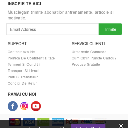
INSCRIE-TE AICI
Musclegain trimite abonatilor antrenamente, articole si
motivatie.
Trimite
SUPPORT
SERVICII CLIENTI
Contacteaza-Ne
Urmareste Comanda
Politica De Confidentialitate
Cum Obtin Puncte Cadou?
Termeni Si Conditii
Produse Gratuite
Transport Si Livrari
Plati Si Transferuri
Conditii De Retur
RAMAI CU NOI