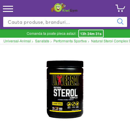
Comanda ta poate pleca astazi :
13h 24m 31s
Universal-Animal
Sanatate
Performanta Sportiva
Natural Sterol Complex
>
>
>