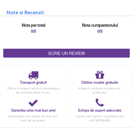
Note si Recenzii
Nota per total
Nota cumparatorului
0/5
0/5
SCRIE UN REVIEW
Transport gratuit
Obtine mostre gratuite
Obtine transport gratuit comandand
Alege-ti mostrele si cadourile
de minimul afisat in cos.
preferate!
Garantia celui mai bun pret
Echipa de suport adecvata
Musclegain are mereu cel mai mic
Suport 24/7 pentru rezultatul tau!
pret de pe piata!
+40 746786898