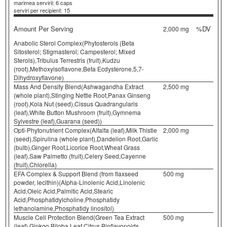
marimea servirii: 6 caps
serviri per recipient: 15
Amount Per Serving
%DV
2,000 mg
Anabolic Sterol Complex(Phytosterols (Beta
Sitosterol; Stigmasterol; Campesterol; Mixed
Sterols),Tribulus Terrestris (fruit),Kudzu
(root),Methoxyisoflavone,Beta Ecdysterone,5,7-
Dihydroxyflavone)
Mass And Density Blend(Ashwagandha Extract
2,500 mg
(whole plant),Stinging Nettle Root,Panax Ginseng
(root),Kola Nut (seed),Cissus Quadrangularis
(leaf),White Button Mushroom (fruit),Gymnema
Sylvestre (leaf),Guarana (seed))
Opti-Phytonutrient Complex(Alfalfa (leaf),Milk Thistle
2,000 mg
(seed),Spirulina (whole plant),Dandelion Root,Garlic
(bulb),Ginger Root,Licorice Root,Wheat Grass
(leaf),Saw Palmetto (fruit),Celery Seed,Cayenne
(fruit),Chlorella)
EFA Complex & Support Blend (from flaxseed
500 mg
powder, lecithin)(Alpha-Linolenic Acid,Linolenic
Acid,Oleic Acid,Palmitic Acid,Stearic
Acid,Phosphatidylcholine,Phosphatidy
lethanolamine,Phosphatidy linositol)
Muscle Cell Protection Blend(Green Tea Extract
500 mg
(leaf),Ginkgo Biloba Leaf,Citrus Bioflavonoids