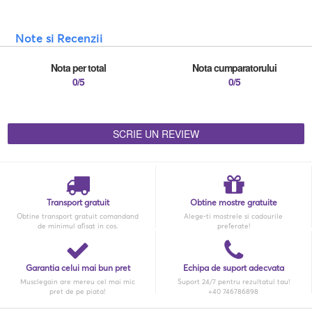
Note si Recenzii
Nota per total
Nota cumparatorului
0/5
0/5
SCRIE UN REVIEW
Transport gratuit
Obtine mostre gratuite
Obtine transport gratuit comandand
Alege-ti mostrele si cadourile
de minimul afisat in cos.
preferate!
Garantia celui mai bun pret
Echipa de suport adecvata
Musclegain are mereu cel mai mic
Suport 24/7 pentru rezultatul tau!
pret de pe piata!
+40 746786898