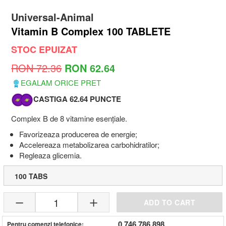
Universal-Animal
Vitamin B Complex 100 TABLETE
STOC EPUIZAT
RON 72.36
RON 62.64
EGALAM ORICE PRET
CASTIGA 62.64 PUNCTE
Complex B de 8 vitamine esențiale.
Favorizeaza producerea de energie;
Accelereaza metabolizarea carbohidratilor;
Regleaza glicemia.
100 TABS
1
ADD TO CART
0 746 786 898
Pentru comenzi telefonice: