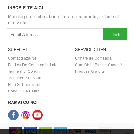
INSCRIE-TE AICI
Musclegain trimite abonatilor antrenamente, articole si
motivatie.
Trimite
SUPPORT
SERVICII CLIENTI
Contacteaza-Ne
Urmareste Comanda
Politica De Confidentialitate
Cum Obtin Puncte Cadou?
Termeni Si Conditii
Produse Gratuite
Transport Si Livrari
Plati Si Transferuri
Conditii De Retur
RAMAI CU NOI