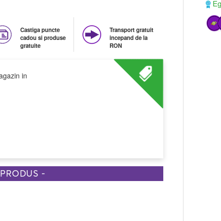
Ega
Castiga puncte
Transport gratuit
cadou si produse
incepand de la
gratuite
RON
agazin in
 PRODUS -