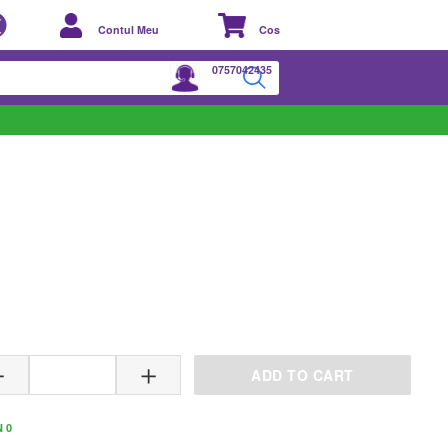
Contul Meu
Cos
0757042435
VARIANTE DISPONIBILE
ADD TO CART
 0