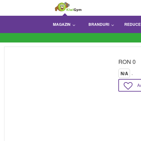
MAGAZIN
BRANDURI
REDUCE
RON 0
.
N/A
A