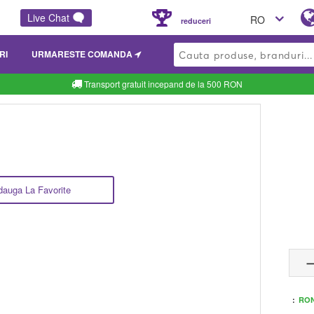
Live Chat
RO
reduceri
RI
URMARESTE COMANDA
Transport gratuit incepand de la 500 RON
dauga La Favorite
:
RON