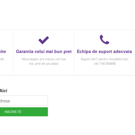
ite
Garantia celui mai bun pret
Echipa de suport adecvata
ile
Musclegain are mereu cel mai
Suport 24/7 pentru rezultatul tau!
mic pret de pe piata!
+40 746786898
Aici
INSCRIE-TE