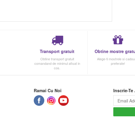
Transport gratuit
Obtine mostre gratu
Obtine transport gratuit
Alege-ti mostrele si cadour
comandand de minimul afisat in
preferate!
cos.
Ramai Cu Noi
Inscrie-Te 