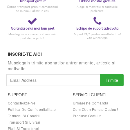
Transport gratuit
Obtine mostre gratuite
Obtine transport gratuit comandand
Alege-ti mostrele si cadourile
de minimul afisat in cos.
preferate!
Garantia celui mai bun pret
Echipa de suport adecvata
Musclegain are mereu cel mai mic
Suport 24/7 pentru rezultatul tau!
pret de pe piata!
+40 746786898
INSCRIE-TE AICI
Musclegain trimite abonatilor antrenamente, articole si
motivatie.
Trimite
SUPPORT
SERVICII CLIENTI
Contacteaza-Ne
Urmareste Comanda
Politica De Confidentialitate
Cum Obtin Puncte Cadou?
Termeni Si Conditii
Produse Gratuite
Transport Si Livrari
Plati Si Transferuri