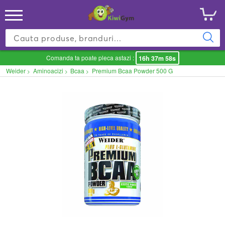
Comanda ta poate pleca astazi :
16h 37m 58s
Weider
Aminoacizi
Bcaa
Premium Bcaa Powder 500 G
>
>
>