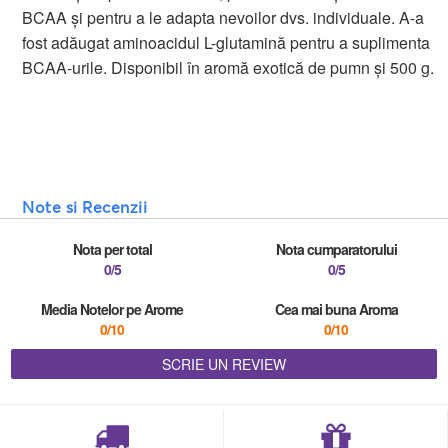
BCAA și pentru a le adapta nevoilor dvs. individuale. A-a
fost adăugat aminoacidul L-glutamină pentru a suplimenta
BCAA-urile. Disponibil în aromă exotică de pumn și 500 g.
Note si Recenzii
Nota per total
Nota cumparatorului
0/5
0/5
Media Notelor pe Arome
Cea mai buna Aroma
0/10
0/10
SCRIE UN REVIEW