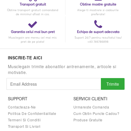
Transport gratuit
Obtine mostre gratuite
Obtine transport gratuit comandand
Alege-ti mostrele si cadourile
de minimul afisat in cos.
preferate!
Garantia celui mai bun pret
Echipa de suport adecvata
Musclegain are mereu cel mai mic
Suport 24/7 pentru rezultatul tau!
pret de pe piata!
+40 746786898
INSCRIE-TE AICI
Musclegain trimite abonatilor antrenamente, articole si
motivatie.
Trimite
SUPPORT
SERVICII CLIENTI
Contacteaza-Ne
Urmareste Comanda
Politica De Confidentialitate
Cum Obtin Puncte Cadou?
Termeni Si Conditii
Produse Gratuite
Transport Si Livrari