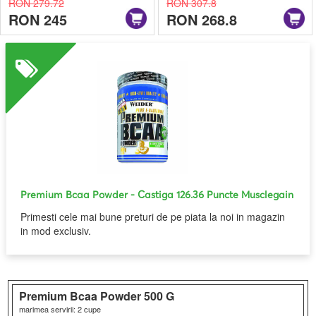
RON 279.72
RON 307.8
RON 245
RON 268.8
Premium Bcaa Powder
- Castiga 126.36 Puncte Musclegain
Primesti cele mai bune preturi de pe piata la noi in magazin
in mod exclusiv.
Premium Bcaa Powder
500 G
marimea servirii: 2 cupe