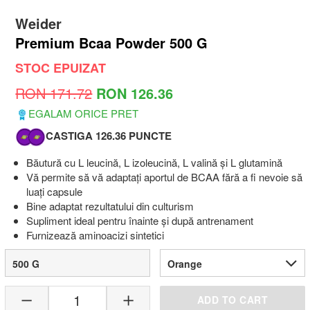
Weider
Premium Bcaa Powder 500 G
STOC EPUIZAT
RON 171.72
RON 126.36
EGALAM ORICE PRET
CASTIGA 126.36 PUNCTE
Băutură cu L leucină, L izoleucină, L valină și L glutamină
Vă permite să vă adaptați aportul de BCAA fără a fi nevoie să
luați capsule
Bine adaptat rezultatului din culturism
Supliment ideal pentru înainte și după antrenament
Furnizează aminoacizi sintetici
500 G
Orange
1
ADD TO CART