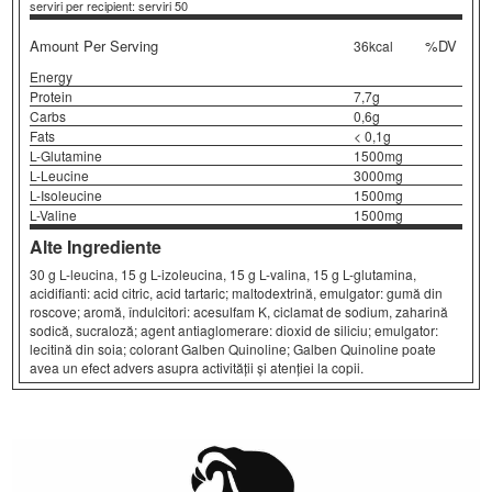
serviri per recipient: serviri 50
Amount Per Serving
%DV
36kcal
Energy
Protein
7,7g
Carbs
0,6g
Fats
< 0,1g
L-Glutamine
1500mg
L-Leucine
3000mg
L-Isoleucine
1500mg
L-Valine
1500mg
Alte Ingrediente
30 g L-leucina, 15 g L-izoleucina, 15 g L-valina, 15 g L-glutamina,
acidifianti: acid citric, acid tartaric; maltodextrină, emulgator: gumă din
roscove; aromă, îndulcitori: acesulfam K, ciclamat de sodium, zaharină
sodică, sucraloză; agent antiaglomerare: dioxid de siliciu; emulgator:
lecitină din soia; colorant Galben Quinoline; Galben Quinoline poate
avea un efect advers asupra activității și atenției la copii.