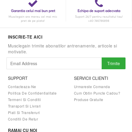
Garantia celui mai bun pret
Echipa de suport adecvata
Musclegain are mereu cel mai mic
Suport 24/7 pentru rezultatul tau!
pret de pe piata!
+40 746786898
INSCRIE-TE AICI
Musclegain trimite abonatilor antrenamente, articole si
motivatie.
Trimite
SUPPORT
SERVICII CLIENTI
Contacteaza-Ne
Urmareste Comanda
Politica De Confidentialitate
Cum Obtin Puncte Cadou?
Termeni Si Conditii
Produse Gratuite
Transport Si Livrari
Plati Si Transferuri
Conditii De Retur
RAMAI CU NOI