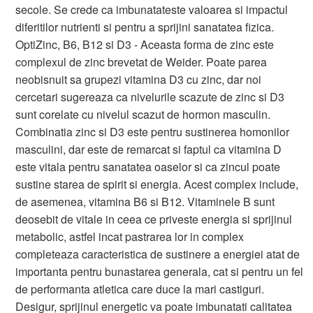
secole. Se crede ca imbunatateste valoarea si impactul
diferitilor nutrienti si pentru a sprijini sanatatea fizica.
OptiZinc, B6, B12 si D3 - Aceasta forma de zinc este
complexul de zinc brevetat de Weider. Poate parea
neobisnuit sa grupezi vitamina D3 cu zinc, dar noi
cercetari sugereaza ca nivelurile scazute de zinc si D3
sunt corelate cu nivelul scazut de hormon masculin.
Combinatia zinc si D3 este pentru sustinerea homonilor
masculini, dar este de remarcat si faptul ca vitamina D
este vitala pentru sanatatea oaselor si ca zincul poate
sustine starea de spirit si energia. Acest complex include,
de asemenea, vitamina B6 si B12. Vitaminele B sunt
deosebit de vitale in ceea ce priveste energia si sprijinul
metabolic, astfel incat pastrarea lor in complex
completeaza caracteristica de sustinere a energiei atat de
importanta pentru bunastarea generala, cat si pentru un fel
de performanta atletica care duce la mari castiguri.
Desigur, sprijinul energetic va poate imbunatati calitatea