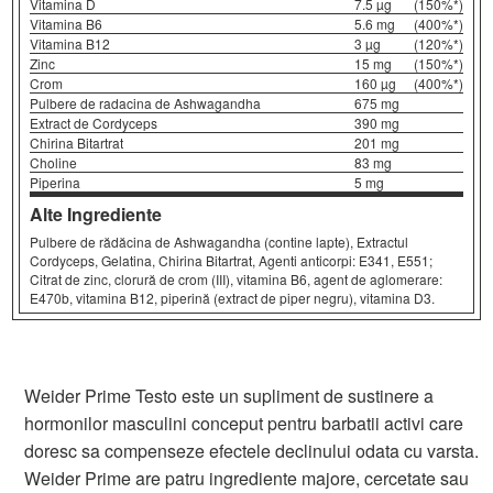
Vitamina D
7.5 µg
(150%*)
Vitamina B6
5.6 mg
(400%*)
Vitamina B12
3 µg
(120%*)
Zinc
15 mg
(150%*)
Crom
160 µg
(400%*)
Pulbere de radacina de Ashwagandha
675 mg
Extract de Cordyceps
390 mg
Chirina Bitartrat
201 mg
Choline
83 mg
Piperina
5 mg
Alte Ingrediente
Pulbere de rădăcina de Ashwagandha (contine lapte), Extractul
Cordyceps, Gelatina, Chirina Bitartrat, Agenti anticorpi: E341, E551;
Citrat de zinc, clorură de crom (III), vitamina B6, agent de aglomerare:
E470b, vitamina B12, piperină (extract de piper negru), vitamina D3.
Weider Prime Testo este un supliment de sustinere a
hormonilor masculini conceput pentru barbatii activi care
doresc sa compenseze efectele declinului odata cu varsta.
Weider Prime are patru ingrediente majore, cercetate sau