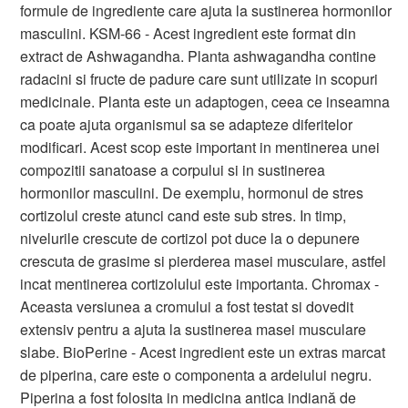
formule de ingrediente care ajuta la sustinerea hormonilor
masculini. KSM-66 - Acest ingredient este format din
extract de Ashwagandha. Planta ashwagandha contine
radacini si fructe de padure care sunt utilizate in scopuri
medicinale. Planta este un adaptogen, ceea ce inseamna
ca poate ajuta organismul sa se adapteze diferitelor
modificari. Acest scop este important in mentinerea unei
compozitii sanatoase a corpului si in sustinerea
hormonilor masculini. De exemplu, hormonul de stres
cortizolul creste atunci cand este sub stres. In timp,
nivelurile crescute de cortizol pot duce la o depunere
crescuta de grasime si pierderea masei musculare, astfel
incat mentinerea cortizolului este importanta. Chromax -
Aceasta versiunea a cromului a fost testat si dovedit
extensiv pentru a ajuta la sustinerea masei musculare
slabe. BioPerine - Acest ingredient este un extras marcat
de piperina, care este o componenta a ardeiului negru.
Piperina a fost folosita in medicina antica indiană de