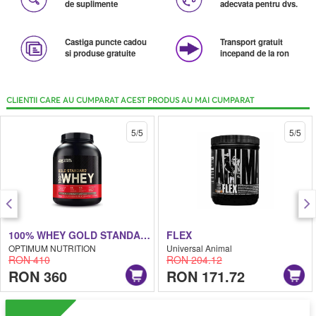
de suplimente
adecvata pentru dvs.
Castiga puncte cadou
Transport gratuit
si produse gratuite
incepand de la ron
CLIENTII CARE AU CUMPARAT ACEST PRODUS AU MAI CUMPARAT
5/5
5/5
100% WHEY GOLD STANDARD
FLEX
OPTIMUM NUTRITION
Universal Animal
RON 410
RON 204.12
RON 360
RON 171.72