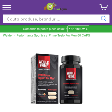
Comanda ta poate pleca astazi :
10h 18m 21s
Weider
Performanta Sportiva
Prime Testo For Men 60 CAPS
>
>