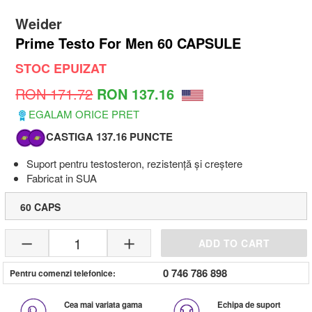
Weider
Prime Testo For Men 60 CAPSULE
STOC EPUIZAT
RON 171.72
RON 137.16
EGALAM ORICE PRET
CASTIGA 137.16 PUNCTE
Suport pentru testosteron, rezistență și creștere
Fabricat in SUA
60 CAPS
1
ADD TO CART
0 746 786 898
Pentru comenzi telefonice:
Cea mai variata gama
Echipa de suport