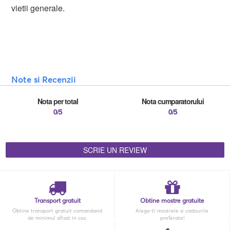
vietii generale.
Note si Recenzii
Nota per total
Nota cumparatorului
0/5
0/5
SCRIE UN REVIEW
Transport gratuit
Obtine mostre gratuite
Obtine transport gratuit comandand
Alege-ti mostrele si cadourile
de minimul afisat in cos.
preferate!